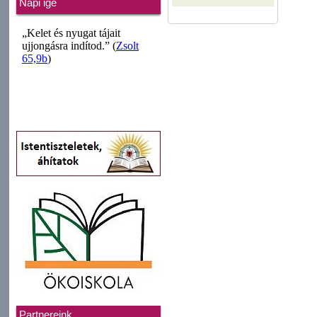
Napi ige
Partnereink