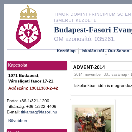
TIMOR DOMINI PRINCIPIUM SCIEN
ISMERET KEZDETE
Budapest-Fasori Evan
OM azonosító: 035261.
Kezdőlap
Iskolánkról - Our School
Kapcsolat
ADVENT-2014
2014. november. 30., vasárnap - 
1071 Budapest,
Városligeti fasor 17-21.
Iskolánkban idén is megrendeztü
Adószám: 19011383-2-42
Porta: +36-1/321-1200
Titkárság: +36-1/322-4406
E-mail:
titkarsag@fasori.hu
Bővebben...