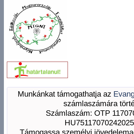
Munkánkat támogathatja az
Evang
számlaszámára törté
Számlaszám: OTP 117070
HU75117070242025
Támogassa személyi jövedelemad