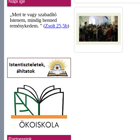
Napi ige
Partnereink