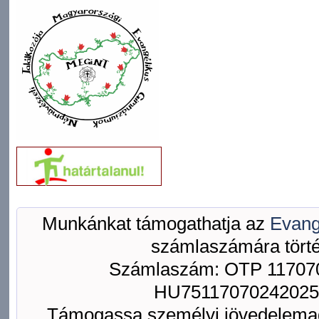
Munkánkat támogathatja az
Evang
számlaszámára törté
Számlaszám: OTP 117070
HU75117070242025
Támogassa személyi jövedelemad