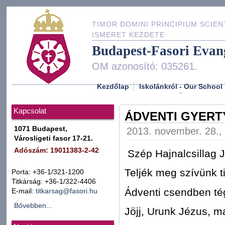
TIMOR DOMINI PRINCIPIUM SCIEN
ISMERET KEZDETE
Budapest-Fasori Evan
OM azonosító: 035261.
Kezdőlap
Iskolánkról - Our School
Kapcsolat
ÁDVENTI GYERT
1071 Budapest,
2013. november. 28., 
Városligeti fasor 17-21.
Adószám: 19011383-2-42
Szép Hajnalcsillag J
Teljék meg szívünk t
Porta: +36-1/321-1200
Titkárság: +36-1/322-4406
Ádventi csendben té
E-mail:
titkarsag@fasori.hu
Bővebben...
Jöjj, Urunk Jézus, m