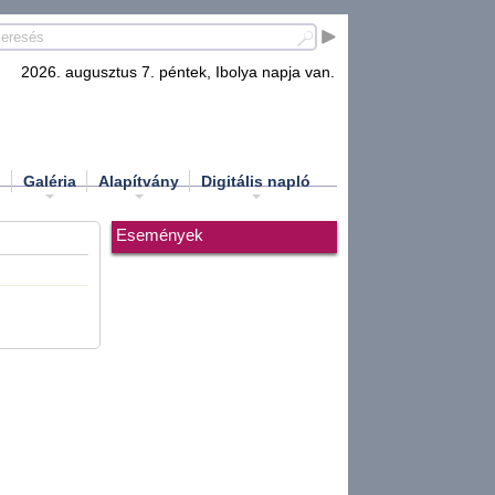
2026. augusztus 7. péntek, Ibolya napja van.
d
Galéria
Alapítvány
Digitális napló
Események