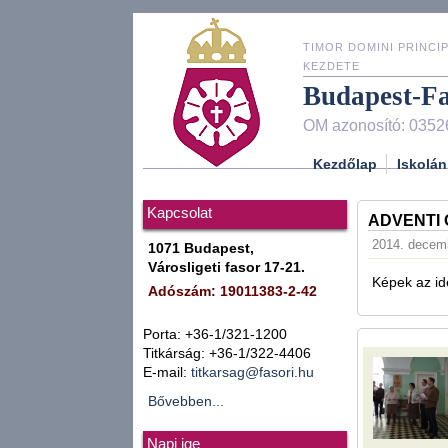
TIMOR DOMINI PRINCIP
KEZDETE
Budapest-F
OM azonosító: 0352
Kezdőlap
Iskolán
Kapcsolat
ADVENTI
2014. decemb
1071 Budapest,
Városligeti fasor 17-21.
Képek az ide
Adószám: 19011383-2-42
Porta: +36-1/321-1200
Titkárság: +36-1/322-4406
E-mail:
titkarsag@fasori.hu
Bővebben...
Napi ige