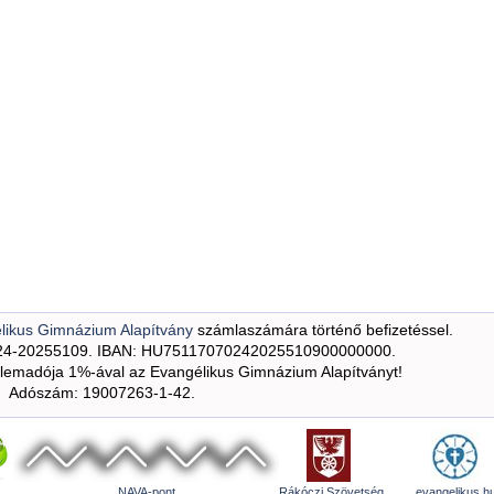
likus Gimnázium Alapítvány
számlaszámára történő befizetéssel.
24-20255109. IBAN: HU75117070242025510900000000.
emadója 1%-ával az Evangélikus Gimnázium Alapítványt!
Adószám: 19007263-1-42.
NAVA-pont
Rákóczi Szövetség
evangelikus.h