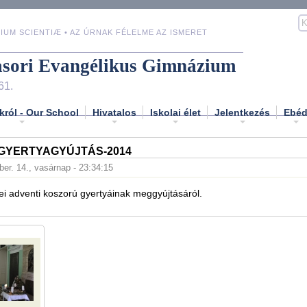
IUM SCIENTIÆ • AZ ÚRNAK FÉLELME AZ ISMERET
asori Evangélikus Gimnázium
61.
król - Our School
Hivatalos
Iskolai élet
Jelentkezés
Ebé
 GYERTYAGYÚJTÁS-2014
er. 14., vasárnap - 23:34:15
i adventi koszorú gyertyáinak meggyújtásáról.