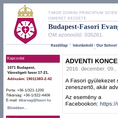
TIMOR DOMINI PRINCIPIUM SCIEN
ISMERET KEZDETE
Budapest-Fasori Evan
OM azonosító: 035261.
Kezdőlap
Iskolánkról - Our School
Kapcsolat
ADVENTI KONCE
1071 Budapest,
2016. december. 09., 
Városligeti fasor 17-21.
Adószám: 19011383-2-42
A Fasori gyülekezet 
zeneszertő, akár adve
Porta: +36-1/321-1200
Titkárság: +36-1/322-4406
Az esemény a
E-mail:
titkarsag@fasori.hu
Facebookon:
https:
Bővebben...