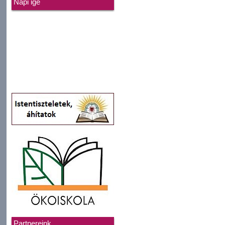
Napi ige
Partnereink