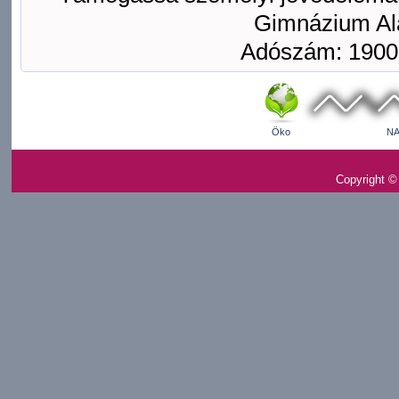
Gimnázium Ala
Adószám: 1900
Öko
NA
Copyright ©