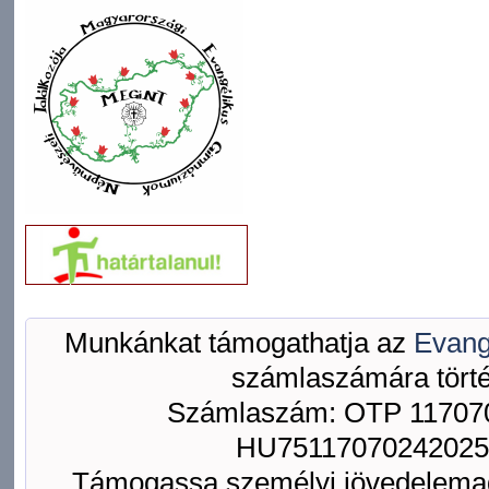
Munkánkat támogathatja az
Evang
számlaszámára törté
Számlaszám: OTP 117070
HU75117070242025
Támogassa személyi jövedelemad