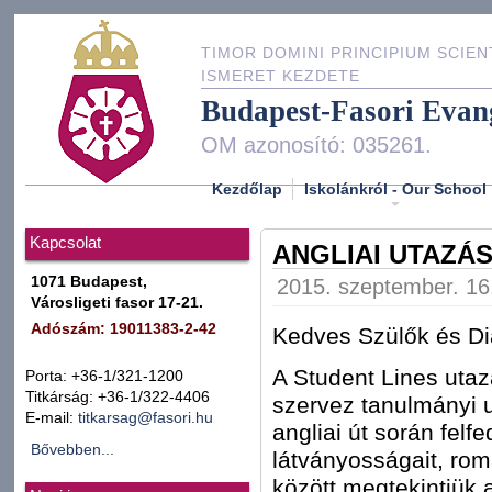
TIMOR DOMINI PRINCIPIUM SCIEN
ISMERET KEZDETE
Budapest-Fasori Evan
OM azonosító: 035261.
Kezdőlap
Iskolánkról - Our School
Kapcsolat
ANGLIAI UTAZÁS
1071 Budapest,
2015. szeptember. 16.
Városligeti fasor 17-21.
Adószám: 19011383-2-42
Kedves Szülők és Di
A Student Lines utaz
Porta: +36-1/321-1200
Titkárság: +36-1/322-4406
szervez tanulmányi u
E-mail:
titkarsag@fasori.hu
angliai út során fel
Bővebben...
látványosságait, rom
között megtekintjük a