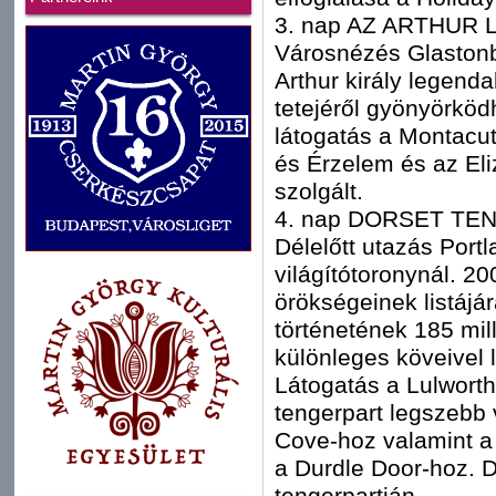
3. nap AZ ARTHUR
Városnézés Glastonb
Arthur király legend
tetejéről gyönyörköd
látogatás a Montacu
és Érzelem és az Eli
szolgált.
4. nap DORSET TE
Délelőtt utazás Portl
világítótoronynál. 2
örökségeinek listájár
történetének 185 mil
különleges köveivel 
Látogatás a Lulworth
tengerpart legszebb 
Cove-hoz valamint a
a Durdle Door-hoz.
tengerpartján.