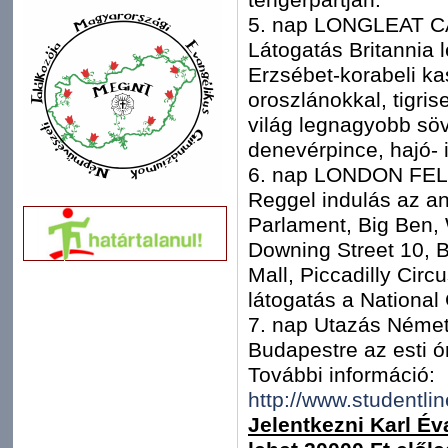
5. nap LONGLEAT 
Látogatás Britannia
Erzsébet-korabeli kas
oroszlánokkal, tigrise
világ legnagyobb söv
denevérpince, hajó- i
6. nap LONDON FE
Reggel indulás az a
Parlament, Big Ben, 
Downing Street 10, 
Mall, Piccadilly Circ
látogatás a National 
7. nap Utazás Német
Budapestre az esti ó
További információ:
http://www.studentli
Jelentkezni Karl Év