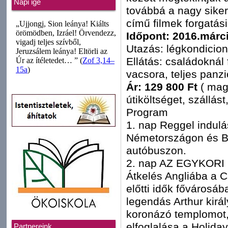
Napi ige
továbbá a nagy siker
című filmek forgatási
Időpont: 2016.márci
Utazás: légkondicion
Ellátás: családoknál 
vacsora, teljes panzi
Ár: 129 800 Ft
( mag
útiköltséget, szállást
Program
1. nap Reggel indulá
Németországon és Be
autóbuszon.
2. nap AZ EGYKOR
Átkelés Angliába a 
előtti idők fővárosá
legendás Arthur királ
koronázó templomot, 
elfoglalása a Holida
Partnereink