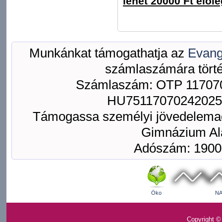
lehet 20000 Ft előle
Munkánkat támogathatja az
Evang
számlaszámára törté
Számlaszám: OTP 117070
HU75117070242025
Támogassa személyi jövedelemad
Gimnázium Ala
Adószám: 1900
Öko
NA
Copyright ©