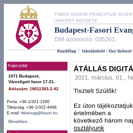
TIMOR DOMINI PRINCIPIUM SCIEN
ISMERET KEZDETE
Budapest-Fasori Evan
OM azonosító: 035261.
Kezdőlap
Iskolánkról - Our School
Kapcsolat
ÁTÁLLÁS DIGIT
1071 Budapest,
2021. március. 01., hé
Városligeti fasor 17-21.
Adószám: 19011383-2-42
Tisztelt Szülők!
Porta: +36-1/321-1200
Ez úton tájékoztatj
Titkárság: +36-1/322-4406
értelmében a
E-mail:
titkarsag@fasori.hu
következő három n
Bővebben...
osztályunk