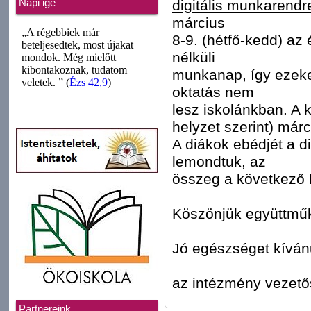
digitális munkarendre
Napi ige
március
8-9. (hétfő-kedd) az
nélküli
munkanap, így ezeken
oktatás nem
lesz iskolánkban. A k
helyzet szerint) márc
A diákok ebédjét a d
lemondtuk, az
összeg a következő h
Köszönjük együttmű
Jó egészséget kíván
az intézmény vezet
Partnereink