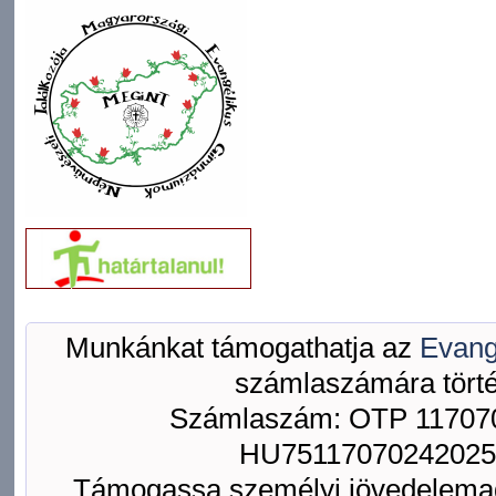
Munkánkat támogathatja az
Evang
számlaszámára törté
Számlaszám: OTP 117070
HU75117070242025
Támogassa személyi jövedelemad