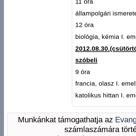
11 óra
állampolgári ismeret
12 óra
biológia, kémia I. e
2012.08.30.(csütört
szóbeli
9 óra
francia, olasz I. em
katolikus hittan I. e
Munkánkat támogathatja az
Evang
számlaszámára törté