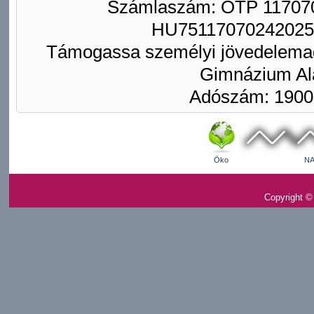
Számlaszám: OTP 117070
HU75117070242025
Támogassa személyi jövedelemad
Gimnázium Ala
Adószám: 1900
Öko
NA
Copyright ©