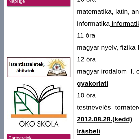
Napi ige
matematika, latin, a
informatika
informati
11 óra
magyar nyelv, fizika
12 óra
magyar irodalom I. 
gyakorlati
10 óra
testnevelés- tornate
2012.08.28.(kedd)
írásbeli
Partnereink