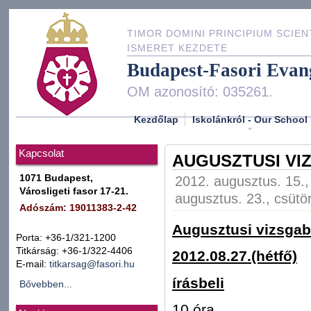
TIMOR DOMINI PRINCIPIUM SCIEN
ISMERET KEZDETE
Budapest-Fasori Evan
OM azonosító: 035261.
Kezdőlap
Iskolánkról - Our School
Kapcsolat
AUGUSZTUSI VI
1071 Budapest,
2012. augusztus. 15.,
Városligeti fasor 17-21.
augusztus. 23., csütö
Adószám: 19011383-2-42
Augusztusi vizsga
Porta: +36-1/321-1200
Titkárság: +36-1/322-4406
2012.08.27.(hétfő)
E-mail:
titkarsag@fasori.hu
írásbeli
Bővebben...
10 óra