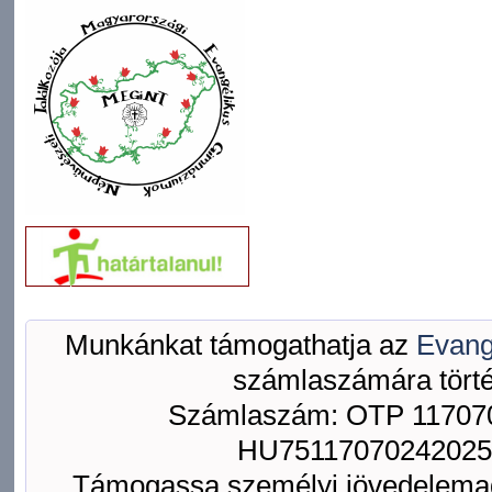
Munkánkat támogathatja az
Evang
számlaszámára törté
Számlaszám: OTP 117070
HU75117070242025
Támogassa személyi jövedelemad