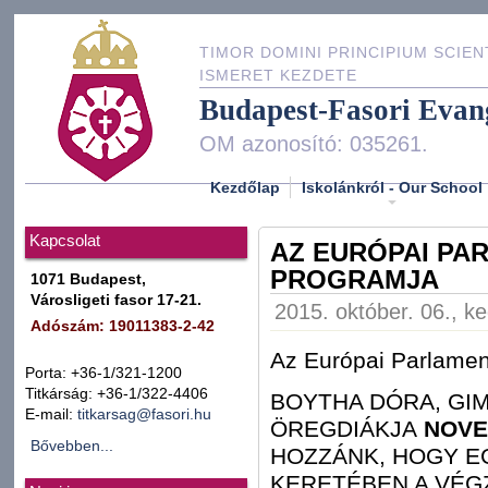
TIMOR DOMINI PRINCIPIUM SCIEN
ISMERET KEZDETE
Budapest-Fasori Evan
OM azonosító: 035261.
Kezdőlap
Iskolánkról - Our School
Kapcsolat
AZ EURÓPAI PA
PROGRAMJA
1071 Budapest,
Városligeti fasor 17-21.
2015. október. 06., k
Adószám: 19011383-2-42
Az Európai Parlamen
Porta: +36-1/321-1200
Titkárság: +36-1/322-4406
BOYTHA DÓRA, GI
E-mail:
titkarsag@fasori.hu
ÖREGDIÁKJA
NOVE
Bővebben...
HOZZÁNK, HOGY E
KERETÉBEN A VÉG