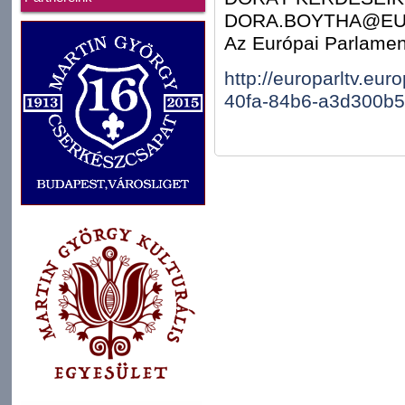
DORA.BOYTHA@EUR
Az Európai Parlamen
http://europarltv.eu
40fa-84b6-a3d300b