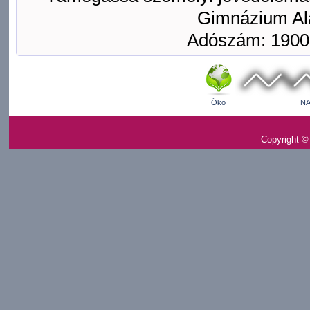
Gimnázium Ala
Adószám: 1900
Öko
NA
Copyright ©