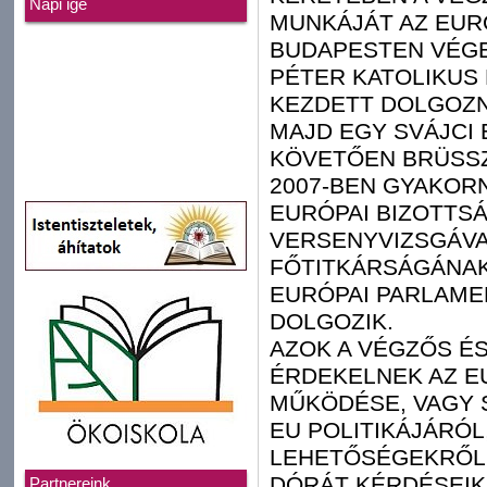
Napi ige
MUNKÁJÁT AZ EUR
BUDAPESTEN VÉGE
PÉTER KATOLIKUS
KEZDETT DOLGOZN
MAJD EGY SVÁJCI
KÖVETŐEN BRÜSS
2007-BEN GYAKOR
EURÓPAI BIZOTTSÁ
VERSENYVIZSGÁVA
FŐTITKÁRSÁGÁNAK
EURÓPAI PARLAME
DOLGOZIK.
AZOK A VÉGZŐS É
ÉRDEKELNEK AZ EU
MŰKÖDÉSE, VAGY 
EU POLITIKÁJÁRÓL
LEHETŐSÉGEKRŐL
DÓRÁT KÉRDÉSEIK
Partnereink