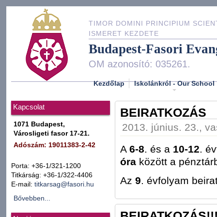
TIMOR DOMINI PRINCIPIUM SCIEN
ISMERET KEZDETE
Budapest-Fasori Evan
OM azonosító: 035261.
Kezdőlap
Iskolánkról - Our School
Kapcsolat
BEIRATKOZÁS
1071 Budapest,
2013. június. 23., v
Városligeti fasor 17-21.
Adószám: 19011383-2-42
A
6-8
. és a
10-12
. é
óra
között a pénztár
Porta: +36-1/321-1200
Titkárság: +36-1/322-4406
Az
9
. évfolyam beir
E-mail:
titkarsag@fasori.hu
Bővebben...
BEIRATKOZÁS!!!