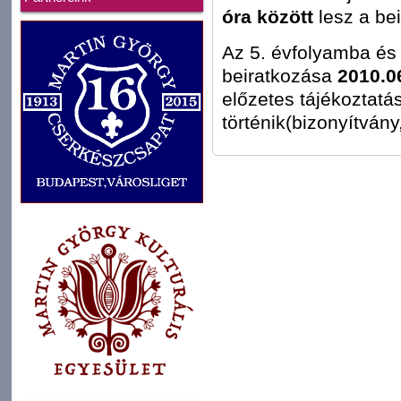
óra között
lesz a be
Az 5. évfolyamba és 
beiratkozása
2010.06
előzetes tájékoztatá
történik(bizonyítván