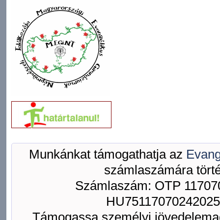
Munkánkat támogathatja az
Evang
számlaszámára törté
Számlaszám: OTP 117070
HU75117070242025
Támogassa személyi jövedelemad