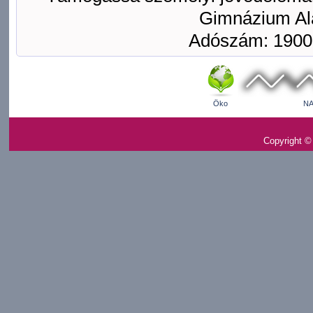
Gimnázium Ala
Adószám: 1900
Öko
NA
Copyright ©