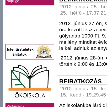
Napi ige
2012. június. 25., hé
25., hétfő - 17:37:21
2012. június 27-én, 
óra között lesz a bei
gólyanap 1000 Ft, 9. 
mellény mindkét évf
le kell adniuk az an
2012. június 28-án, 
történik 9:00 és 13:0
BEIRATKOZÁS
2010. június. 15., k
15., kedd - 19:29:45
Az iskolánkba járó 
Partnereink