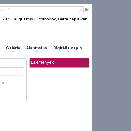
2026. augusztus 6. csütörtök, Berta napja van.
d
Galéria
Alapítvány
Digitális napló
Események
an.