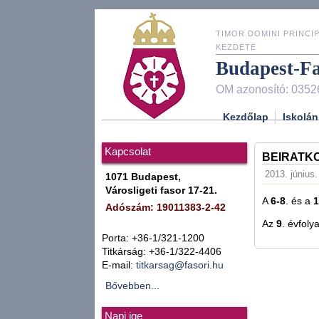
TIMOR DOMINI PRINCIP
KEZDETE
Budapest-F
OM azonosító: 0352
Kezdőlap
Iskolán
Kapcsolat
BEIRATKO
2013. június.
1071 Budapest,
Városligeti fasor 17-21.
A
6-8
. és a
1
Adószám: 19011383-2-42
Az
9
. évfol
Porta: +36-1/321-1200
Titkárság: +36-1/322-4406
E-mail:
titkarsag@fasori.hu
Bővebben...
Napi ige