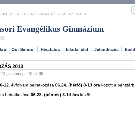
IUM SCIENTIÆ • AZ ÚRNAK FÉLELME AZ ISMERET
asori Evangélikus Gimnázium
61.
król - Our School
Hivatalos
Iskolai élet
Jelentkezés
Ebé
ZÁS 2013
 23., vasárnap - 19:27:36
0-12
. évfolyam beiratkozása
06.24. (hétfő) 8-13 óra
között a pénztárb
yam beiratkozása
06.28. (péntek) 8-14 óra
között.