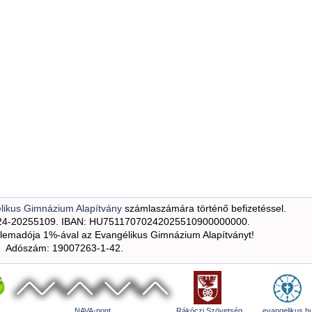
likus Gimnázium Alapítvány
számlaszámára történő befizetéssel.
24-20255109. IBAN: HU75117070242025510900000000.
emadója 1%-ával az Evangélikus Gimnázium Alapítványt!
Adószám: 19007263-1-42.
NAVA-pont
Rákóczi Szövetség
evangelikus.h