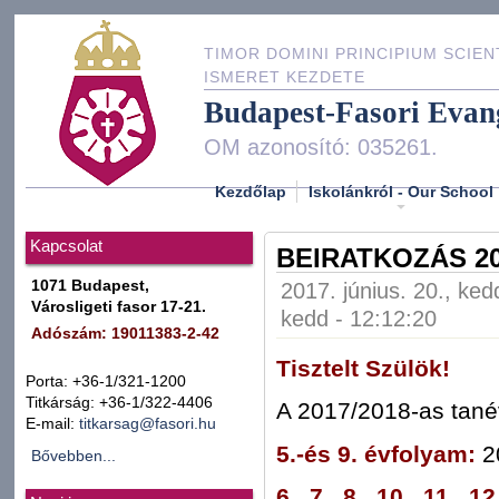
TIMOR DOMINI PRINCIPIUM SCIEN
ISMERET KEZDETE
Budapest-Fasori Evan
OM azonosító: 035261.
Kezdőlap
Iskolánkról - Our School
Kapcsolat
BEIRATKOZÁS 2
1071 Budapest,
2017. június. 20., ked
Városligeti fasor 17-21.
kedd - 12:12:20
Adószám: 19011383-2-42
Tisztelt Szülök!
Porta: +36-1/321-1200
Titkárság: +36-1/322-4406
A 2017/2018-as tan
E-mail:
titkarsag@fasori.hu
5.-és 9. évfolyam:
20
Bővebben...
6., 7., 8., 10., 11., 12