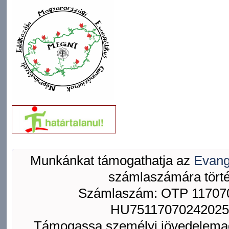
Munkánkat támogathatja az
Evang
számlaszámára törté
Számlaszám: OTP 117070
HU75117070242025
Támogassa személyi jövedelemad