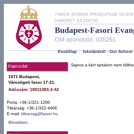
TIMOR DOMINI PRINCIPIUM SCIEN
ISMERET KEZDETE
Budapest-Fasori Evan
OM azonosító: 035261.
Kezdőlap
Iskolánkról - Our School
Sajnos a kért tartalom nem tölthe
Kapcsolat
1071 Budapest,
Városligeti fasor 17-21.
Adószám: 19011383-2-42
Porta: +36-1/321-1200
Titkárság: +36-1/322-4406
E-mail:
titkarsag@fasori.hu
Bővebben...