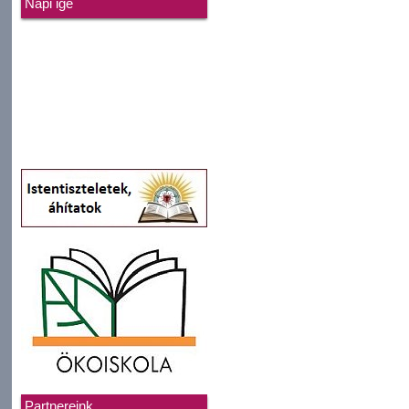
Napi ige
Partnereink