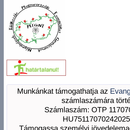
Munkánkat támogathatja az
Evang
számlaszámára törté
Számlaszám: OTP 117070
HU75117070242025
Támogassa személyi jövedelemad