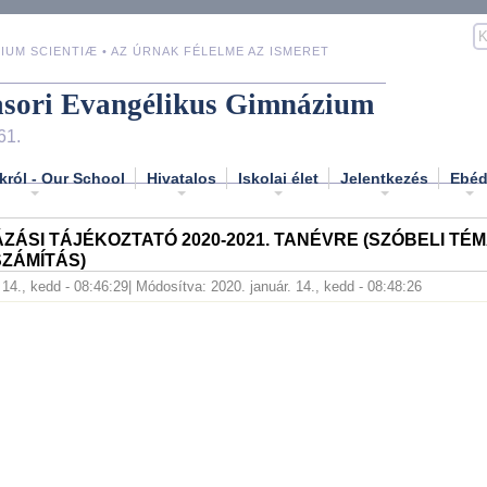
IUM SCIENTIÆ • AZ ÚRNAK FÉLELME AZ ISMERET
asori Evangélikus Gimnázium
61.
król - Our School
Hivatalos
Iskolai élet
Jelentkezés
Ebé
ZÁSI TÁJÉKOZTATÓ 2020-2021. TANÉVRE (SZÓBELI T
ZÁMÍTÁS)
 14., kedd - 08:46:29
| Módosítva: 2020. január. 14., kedd - 08:48:26