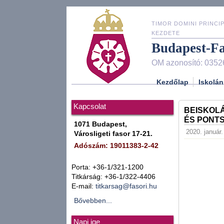
TIMOR DOMINI PRINCIP
KEZDETE
Budapest-F
OM azonosító: 0352
Kezdőlap
Iskolán
Kapcsolat
BEISKOLÁ
ÉS PONTS
1071 Budapest,
2020. január.
Városligeti fasor 17-21.
Adószám: 19011383-2-42
Porta: +36-1/321-1200
Titkárság: +36-1/322-4406
E-mail:
titkarsag@fasori.hu
Bővebben...
Napi ige