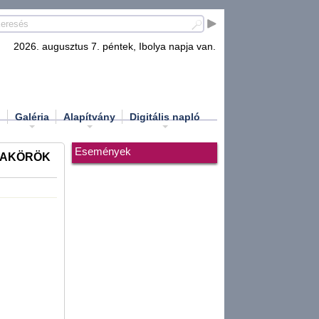
2026. augusztus 7. péntek, Ibolya napja van.
d
Galéria
Alapítvány
Digitális napló
Események
ÉMAKÖRÖK