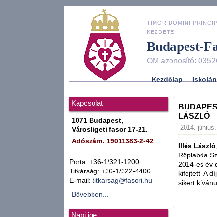
TIMOR DOMINI PRINCIP
KEZDETE
Budapest-F
OM azonosító: 0352
Kezdőlap
Iskolán
Kapcsolat
BUDAPES
LÁSZLÓ
1071 Budapest,
2014. június.
Városligeti fasor 17-21.
Adószám: 19011383-2-42
Illés László
Röplabda Szö
Porta: +36-1/321-1200
2014-es év d
Titkárság: +36-1/322-4406
kifejtett. A 
E-mail:
titkarsag@fasori.hu
sikert kíván
Bővebben...
Napi ige