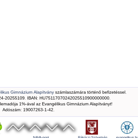
likus Gimnázium Alapítvány
számlaszámára történő befizetéssel.
24-20255109. IBAN: HU75117070242025510900000000.
emadója 1%-ával az Evangélikus Gimnázium Alapítványt!
Adószám: 19007263-1-42.
NAVA-pont
Rákóczi Szövetség
evangelikus.h