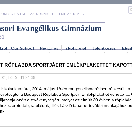
IUM SCIENTIÆ • AZ ÚRNAK FÉLELME AZ ISMERET
asori Evangélikus Gimnázium
61.
król - Our School
Hivatalos
Iskolai élet
Jelentkezés
Ebé
T RÖPLABDA SPORTJÁÉRT EMLÉKPLAKETTET KAPOTT
 02., hétfő - 11:24:36
, iskolánk tanára, 2014. május 19-én rangos elismerésben részesült: a
vetségtől a Budapest Röplabda Sportjáért Emlékplakettet vehette át. Ő
íjazottja azért a tevékenységért, melyet az elmúlt 30 évben a röplabd
díjhoz szeretettel gratulálunk, Illés László tanár úr további munkájához p
unk!