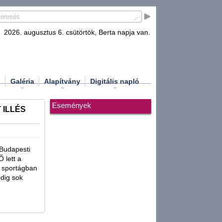
2026. augusztus 6. csütörtök, Berta napja van.
d
Galéria
Alapítvány
Digitális napló
Események
 ILLÉS
 Budapesti
 lett a
a sportágban
edig sok