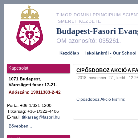
TIMOR DOMINI PRINCIPIUM SCIEN
ISMERET KEZDETE
Budapest-Fasori Evan
OM azonosító: 035261.
Kezdőlap
Iskolánkról - Our School
Kapcsolat
CIPŐSDOBOZ AKCIÓ A F
2018. november. 27., kedd - 12:2
1071 Budapest,
Városligeti fasor 17-21.
Adószám: 19011383-2-42
Cipősdoboz Akció kisfilm:
Porta: +36-1/321-1200
Titkárság: +36-1/322-4406
E-mail:
titkarsag@fasori.hu
Bővebben...