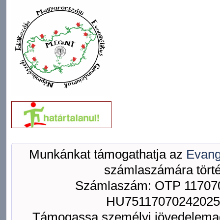
Munkánkat támogathatja az
Evang
számlaszámára törté
Számlaszám: OTP 117070
HU75117070242025
Támogassa személyi jövedelemad