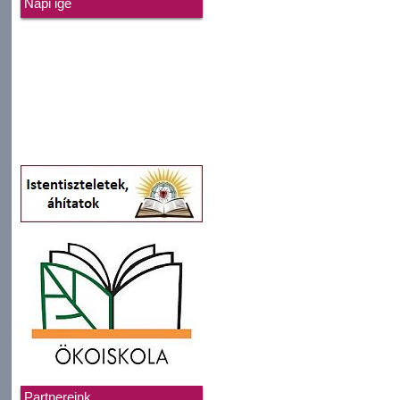
Napi ige
Partnereink