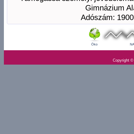
Gimnázium Ala
Adószám: 1900
Öko
NA
Copyright ©