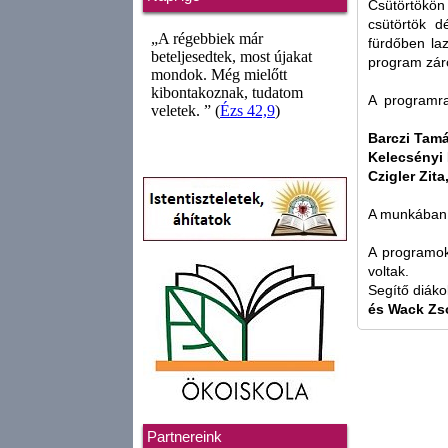
Csütörtökön 
csütörtök d
fürdőben la
program záró
A programra 
Barczi Tam
Kelecsényi 
Czigler Zita
A munkában 
A programo
voltak.
Segítő diák
és Wack Zs
Partnereink