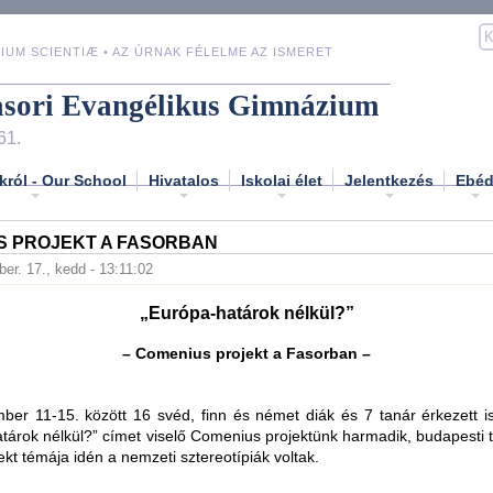
IUM SCIENTIÆ • AZ ÚRNAK FÉLELME AZ ISMERET
asori Evangélikus Gimnázium
61.
król - Our School
Hivatalos
Iskolai élet
Jelentkezés
Ebé
S PROJEKT A FASORBAN
er. 17., kedd - 13:11:02
„Európa-határok nélkül?”
– Comenius projekt a Fasorban –
ber 11-15. között 16 svéd, finn és német diák és 7 tanár érkezett i
tárok nélkül?” címet viselő Comenius projektünk harmadik, budapesti t
ekt témája idén a nemzeti sztereotípiák voltak.