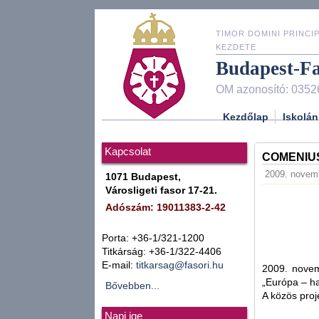
TIMOR DOMINI PRINCIP
KEZDETE
Budapest-F
OM azonosító: 0352
Kezdőlap
Iskolán
Kapcsolat
COMENIU
2009. novemb
1071 Budapest,
Városligeti fasor 17-21.
Adószám: 19011383-2-42
Porta: +36-1/321-1200
Titkárság: +36-1/322-4406
E-mail:
titkarsag@fasori.hu
2009. novem
„Európa – ha
Bővebben...
A közös proj
Napi ige