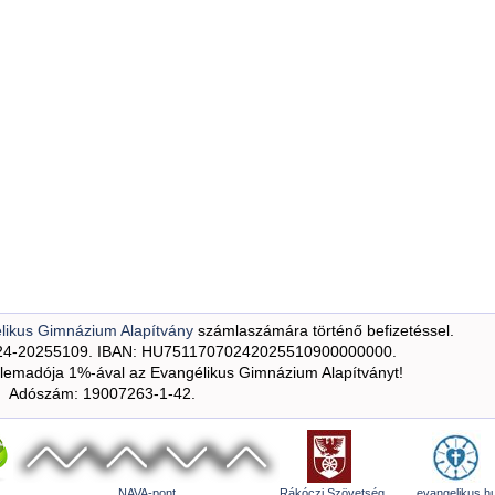
likus Gimnázium Alapítvány
számlaszámára történő befizetéssel.
24-20255109. IBAN: HU75117070242025510900000000.
emadója 1%-ával az Evangélikus Gimnázium Alapítványt!
Adószám: 19007263-1-42.
NAVA-pont
Rákóczi Szövetség
evangelikus.h