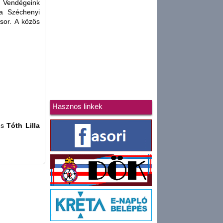
r. Vendégeink
 a Széchenyi
sor. A közös
Hasznos linkek
és
Tóth Lilla