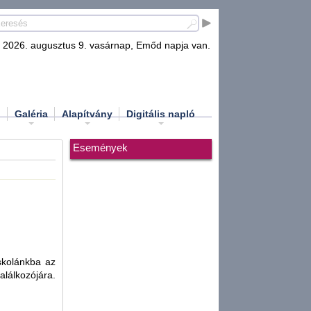
2026. augusztus 9. vasárnap, Emőd napja van.
d
Galéria
Alapítvány
Digitális napló
Események
skolánkba az
alálkozójára.