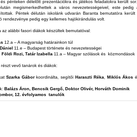
és pénteken délelőtt prezentációkra és játékos feladatokra került so
élután megismerkedhettek a város nevezetességeivel, este pedig
zítottak. Péntek délután iskolánk udvarán Baranta bemutatóra került 
 rendezvénye pedig egy kellemes hajókirándulás volt.
az alábbi fasori diákok készültek bemutatóval:
ás
12.a – A magyarság határainkon túl
Dániel
11.e – Budapest története és nevezetességei
, Földi Rozi, Tatár Izabella
11.a – Magyar szólások és közmondások
részt vevő tanárok és diákok:
kat
Szarka Gábor
koordinálta, segítői
Haraszti Réka
,
Miklós Ákos
ok:
Balázs Áron, Bencsik Gergő, Doktor Olivér, Horváth Dominik
ombor, 12. évfolyamos tanulók