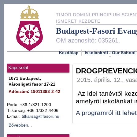
TIMOR DOMINI PRINCIPIUM SCIEN
ISMERET KEZDETE
Budapest-Fasori Evan
OM azonosító: 035261.
Kezdőlap
Iskolánkról - Our School
Kapcsolat
DROGPREVENCI
1071 Budapest,
2015. április. 12., va
Városligeti fasor 17-21.
Adószám: 19011383-2-42
Az idei tanévtől kez
amelyről iskolánkat i
Porta: +36-1/321-1200
Titkárság: +36-1/322-4406
A programról itt lehe
E-mail:
titkarsag@fasori.hu
Bővebben...