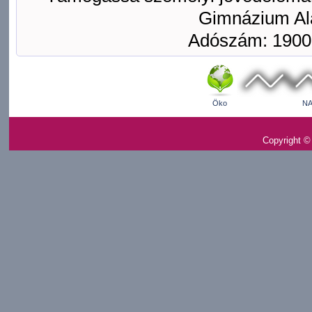
Gimnázium Ala
Adószám: 1900
Öko
NA
Copyright ©