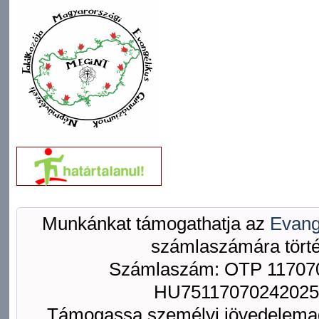
Munkánkat támogathatja az
Evang
számlaszámára törté
Számlaszám: OTP 117070
HU75117070242025
Támogassa személyi jövedelemad