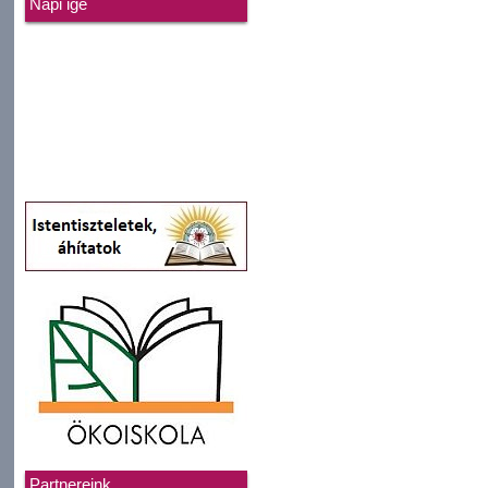
Napi ige
Partnereink