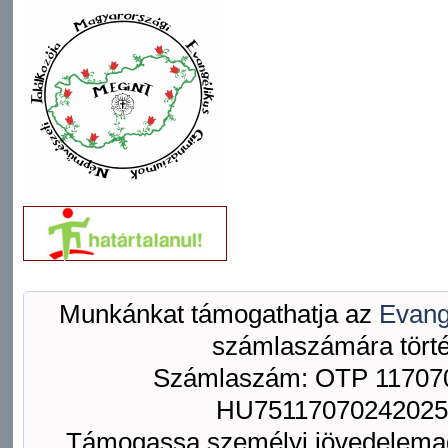
Munkánkat támogathatja az
Evang
számlaszámára törté
Számlaszám: OTP 117070
HU75117070242025
Támogassa személyi jövedelemad