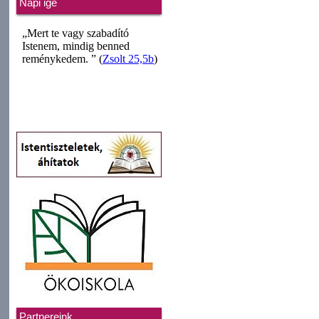
Napi ige
Partnereink