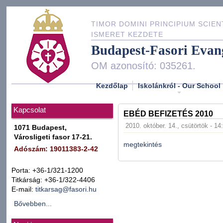
TIMOR DOMINI PRINCIPIUM SCIEN
ISMERET KEZDETE
Budapest-Fasori Evan
OM azonosító: 035261.
Kezdőlap
Iskolánkról - Our School
Kapcsolat
EBÉD BEFIZETÉS 2010
2010. október. 14., csütörtök - 14
1071 Budapest,
Városligeti fasor 17-21.
megtekintés
Adószám: 19011383-2-42
Porta: +36-1/321-1200
Titkárság: +36-1/322-4406
E-mail:
titkarsag@fasori.hu
Bővebben...