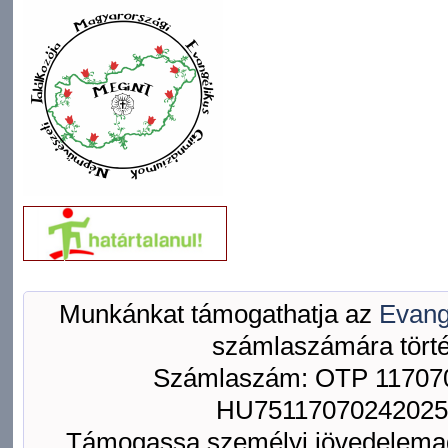
Munkánkat támogathatja az
Evang
számlaszámára törté
Számlaszám: OTP 117070
HU75117070242025
Támogassa személyi jövedelemad