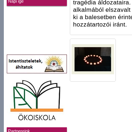
tragédia áldozataira
Napi ige
alkalmából elszavalt
ki a balesetben érint
hozzátartozói iránt.
Partnereink