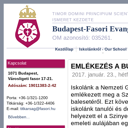
TIMOR DOMINI PRINCIPIUM SCIEN
ISMERET KEZDETE
Budapest-Fasori Evan
OM azonosító: 035261.
Kezdőlap
Iskolánkról - Our School
Kapcsolat
EMLÉKEZÉS A B
1071 Budapest,
2017. január. 23., hét
Városligeti fasor 17-21.
Adószám: 19011383-2-42
Iskolánk a Nemzeti 
emlékezett meg a Sz
Porta: +36-1/321-1200
balesetéről. Ezt köv
Titkárság: +36-1/322-4406
iskolánk tanulói és 
E-mail:
titkarsag@fasori.hu
helyezett el a Sziny
Bővebben...
emeleti aulájában e