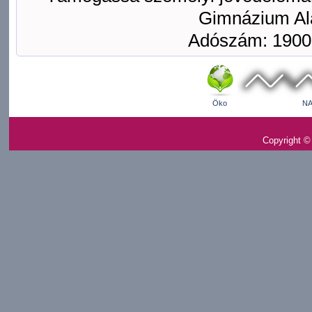
Gimnázium Ala
Adószám: 1900
Öko
NA
Copyright ©