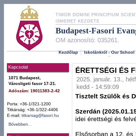
TIMOR DOMINI PRINCIPIUM SCIEN
ISMERET KEZDETE
Budapest-Fasori Evan
OM azonosító: 035261.
Kezdőlap
Iskolánkról - Our School
Kapcsolat
ÉRETTSÉGI ÉS F
1071 Budapest,
2025. január. 13., hét
Városligeti fasor 17-21.
kedd - 14:59:09
Adószám: 19011383-2-42
Tisztelt Szülők és 
Porta: +36-1/321-1200
Titkárság: +36-1/322-4406
Szerdán (2025.01.15.
E-mail:
titkarsag@fasori.hu
idei érettségi és fel
Bővebben...
Elsősorban a 12. és 