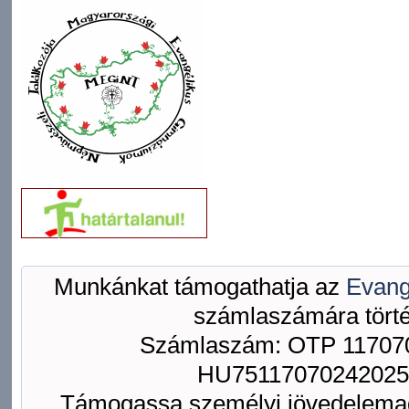
Munkánkat támogathatja az
Evang
számlaszámára törté
Számlaszám: OTP 117070
HU75117070242025
Támogassa személyi jövedelemad