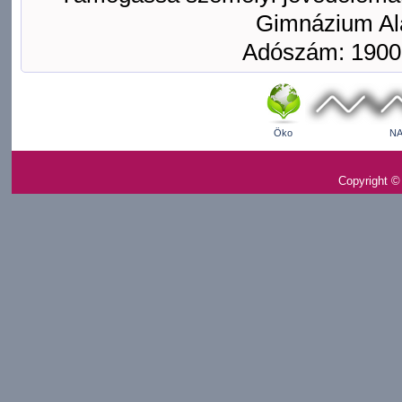
Gimnázium Ala
Adószám: 1900
Öko
NA
Copyright ©