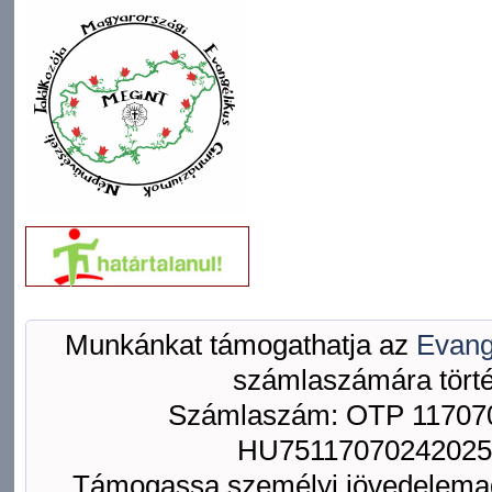
Munkánkat támogathatja az
Evang
számlaszámára törté
Számlaszám: OTP 117070
HU75117070242025
Támogassa személyi jövedelemad