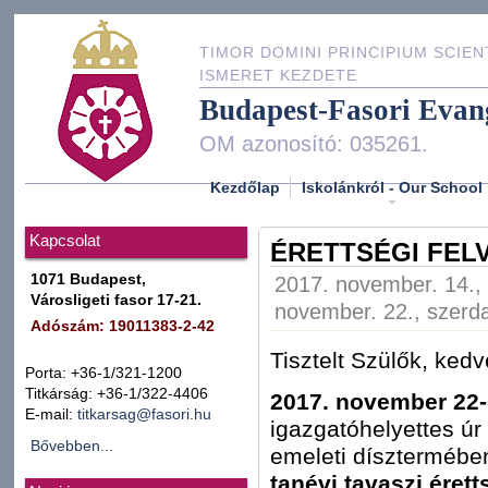
TIMOR DOMINI PRINCIPIUM SCIEN
ISMERET KEZDETE
Budapest-Fasori Evan
OM azonosító: 035261.
Kezdőlap
Iskolánkról - Our School
Kapcsolat
ÉRETTSÉGI FELV
1071 Budapest,
2017. november. 14., 
Városligeti fasor 17-21.
november. 22., szerda
Adószám: 19011383-2-42
Tisztelt Szülők, ked
Porta: +36-1/321-1200
Titkárság: +36-1/322-4406
2017. november 22-
E-mail:
titkarsag@fasori.hu
igazgatóhelyettes úr
Bővebben...
emeleti dísztermébe
tanévi tavaszi érett