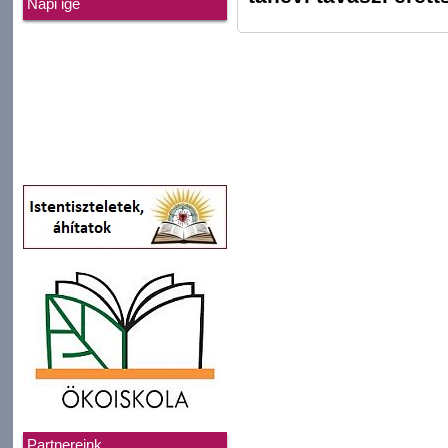
Napi ige
Partnereink