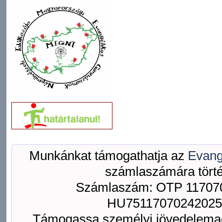
Munkánkat támogathatja az
Evang
számlaszámára törté
Számlaszám: OTP 117070
HU75117070242025
Támogassa személyi jövedelemad