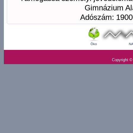
Gimnázium Ala
Adószám: 1900
Öko
NA
Copyright ©