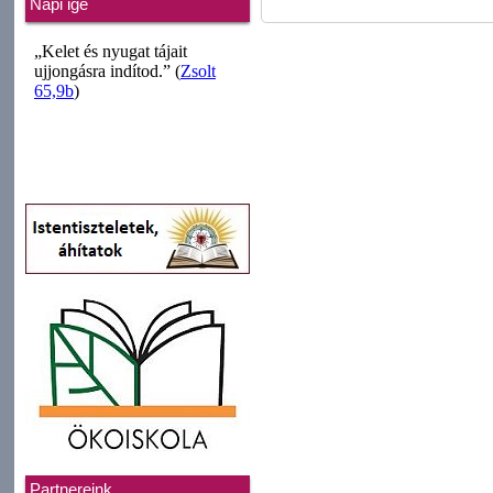
Napi ige
Partnereink