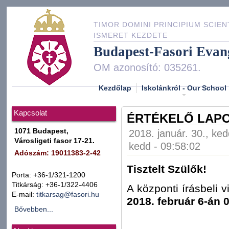
TIMOR DOMINI PRINCIPIUM SCIEN
ISMERET KEZDETE
Budapest-Fasori Evan
OM azonosító: 035261.
Kezdőlap
Iskolánkról - Our School
Kapcsolat
ÉRTÉKELŐ LAP
1071 Budapest,
2018. január. 30., ked
Városligeti fasor 17-21.
kedd - 09:58:02
Adószám: 19011383-2-42
Tisztelt Szülők!
Porta: +36-1/321-1200
Titkárság: +36-1/322-4406
A központi írásbeli 
E-mail:
titkarsag@fasori.hu
2018. február 6-án 
Bővebben...