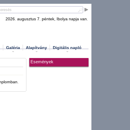
2026. augusztus 7. péntek, Ibolya napja van.
d
Galéria
Alapítvány
Digitális napló
Események
emplomban.