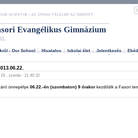
IUM SCIENTIÆ • AZ ÚRNAK FÉLELME AZ ISMERET
asori Evangélikus Gimnázium
61.
król - Our School
Hivatalos
Iskolai élet
Jelentkezés
Ebé
13.06.22.
 19., szerda - 21:40:32
záró ünnepélye
06.22.-én (szombaton) 9 órakor
kezdődik a Fasori t