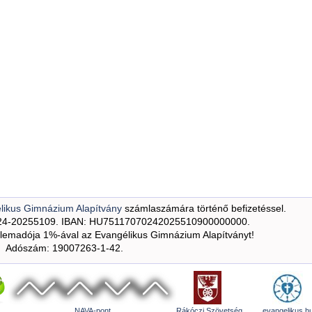
likus Gimnázium Alapítvány
számlaszámára történő befizetéssel.
24-20255109. IBAN: HU75117070242025510900000000.
emadója 1%-ával az Evangélikus Gimnázium Alapítványt!
Adószám: 19007263-1-42.
NAVA-pont
Rákóczi Szövetség
evangelikus.h