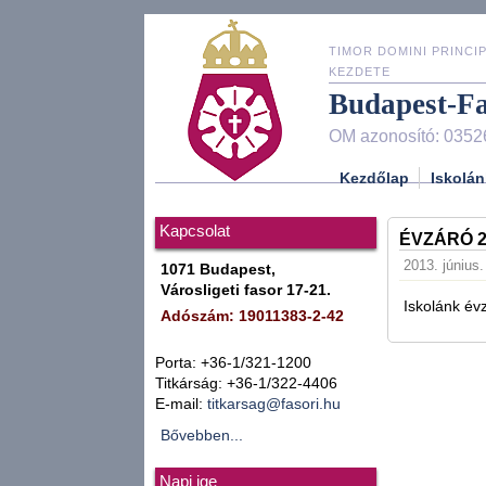
TIMOR DOMINI PRINCIP
KEZDETE
Budapest-F
OM azonosító: 0352
Kezdőlap
Iskolán
Kapcsolat
ÉVZÁRÓ 20
2013. június.
1071 Budapest,
Városligeti fasor 17-21.
Iskolánk év
Adószám: 19011383-2-42
Porta: +36-1/321-1200
Titkárság: +36-1/322-4406
E-mail:
titkarsag@fasori.hu
Bővebben...
Napi ige