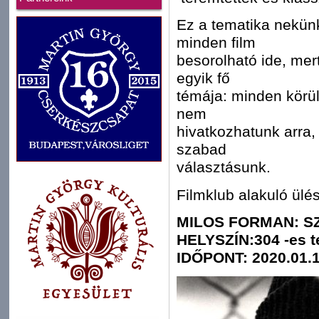
Ez a tematika nekün
minden film
besorolható ide, me
egyik fő
témája: minden körü
nem
hivatkozhatunk arra,
szabad
választásunk.
Filmklub alakuló ülés
MILOS FORMAN: SZ
HELYSZÍN:304 -es t
IDŐPONT: 2020.01.17