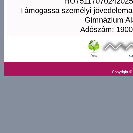
HU75117070242025
Támogassa személyi jövedelemad
Gimnázium Ala
Adószám: 1900
Öko
NA
Copyright ©