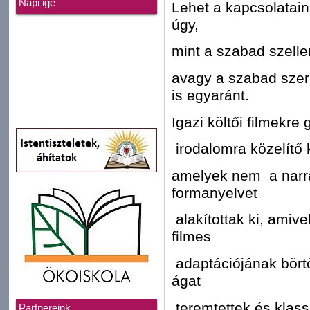
Napi ige
Lehet a kapcsolata
úgy,
mint a szabad szell
avagy a szabad szer
is egyaránt.
Igazi költői filmekr
irodalomra közelítő 
amelyek nem a narrá
formanyelvet
alakítottak ki, amiv
filmes
adaptációjának börtö
ágat
teremtettek és klass
Partnereink