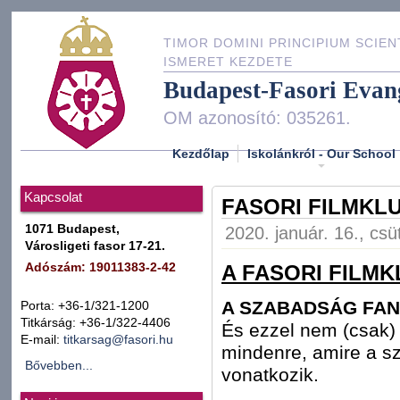
TIMOR DOMINI PRINCIPIUM SCIEN
ISMERET KEZDETE
Budapest-Fasori Evan
OM azonosító: 035261.
Kezdőlap
Iskolánkról - Our School
Kapcsolat
FASORI FILMKL
1071 Budapest,
2020. január. 16., csü
Városligeti fasor 17-21.
A FASORI FILM
Adószám: 19011383-2-42
A SZABADSÁG FA
Porta: +36-1/321-1200
Titkárság: +36-1/322-4406
És ezzel nem (csak)
E-mail:
titkarsag@fasori.hu
mindenre, amire a s
Bővebben...
vonatkozik.