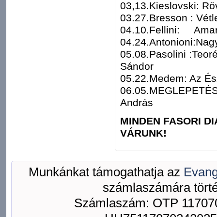
03,13.Kieslovski: Rö
03.27.Bresson : Vétl
04.10.Fellini: Amar
04.24.Antonioni:Nagy
05.08.Pasolini :
Sándor
05.22.Medem: Az Ész
06.05.MEGLEPET
András
MINDEN FASORI D
VÁRUNK!
Munkánkat támogathatja az
Evang
számlaszámára törté
Számlaszám: OTP 117070