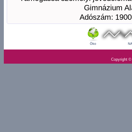
Gimnázium Ala
Adószám: 1900
Öko
NA
Copyright ©