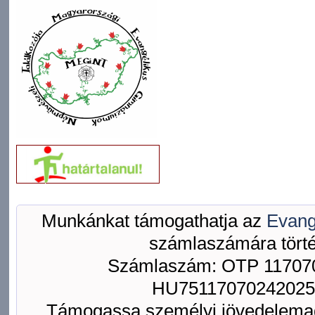
Munkánkat támogathatja az
Evang
számlaszámára törté
Számlaszám: OTP 117070
HU75117070242025
Támogassa személyi jövedelemad