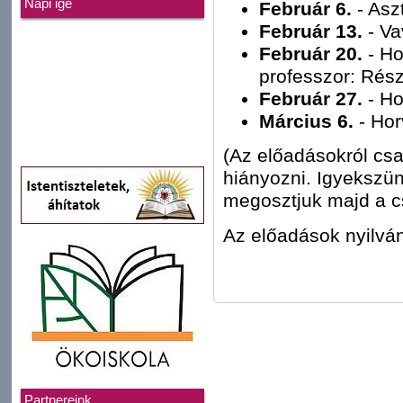
Napi ige
Február 6.
- Asz
Február 13.
- Va
Február 20.
- Ho
professzor: Rész
Február 27.
- Ho
Március 6.
- Hor
(Az előadásokról csa
hiányozni. Igyekszünk
megosztjuk majd a cs
Az előadások nyilván
Partnereink