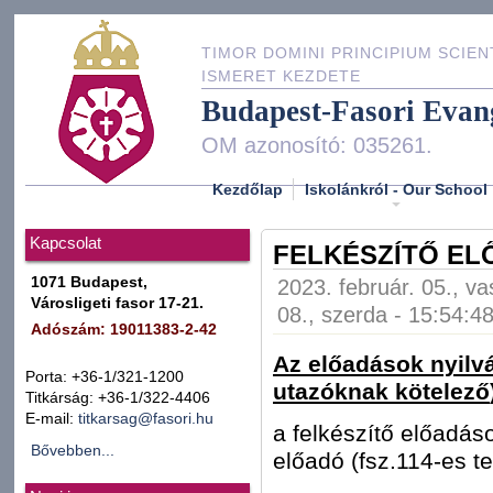
TIMOR DOMINI PRINCIPIUM SCIEN
ISMERET KEZDETE
Budapest-Fasori Evan
OM azonosító: 035261.
Kezdőlap
Iskolánkról - Our School
Kapcsolat
FELKÉSZÍTŐ EL
1071 Budapest,
2023. február. 05., v
Városligeti fasor 17-21.
08., szerda - 15:54:4
Adószám: 19011383-2-42
Az el
ő
adások nyilvá
Porta: +36-1/321-1200
utazóknak kötelez
ő
Titkárság: +36-1/322-4406
E-mail:
titkarsag@fasori.hu
a felkészítő előadáso
Bővebben...
előadó (fsz.114-es t