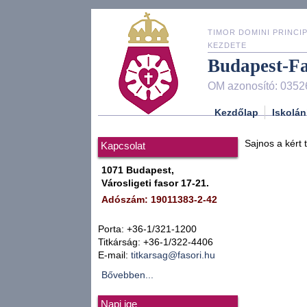
TIMOR DOMINI PRINCIP
KEZDETE
Budapest-F
OM azonosító: 0352
Kezdőlap
Iskolán
Sajnos a kért 
Kapcsolat
1071 Budapest,
Városligeti fasor 17-21.
Adószám: 19011383-2-42
Porta: +36-1/321-1200
Titkárság: +36-1/322-4406
E-mail:
titkarsag@fasori.hu
Bővebben...
Napi ige