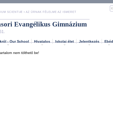
IUM SCIENTIÆ • AZ ÚRNAK FÉLELME AZ ISMERET
asori Evangélikus Gimnázium
61.
król - Our School
Hivatalos
Iskolai élet
Jelentkezés
Ebé
tartalom nem tölthető be!