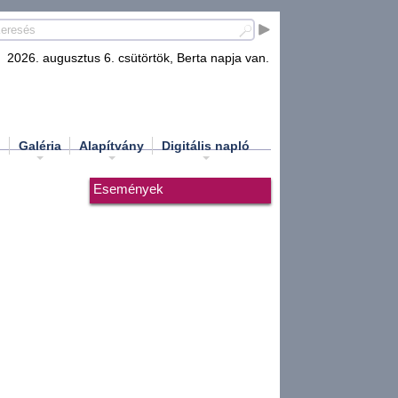
2026. augusztus 6. csütörtök, Berta napja van.
d
Galéria
Alapítvány
Digitális napló
Események