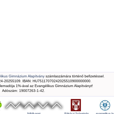
likus Gimnázium Alapítvány
számlaszámára történő befizetéssel.
24-20255109. IBAN: HU75117070242025510900000000.
emadója 1%-ával az Evangélikus Gimnázium Alapítványt!
Adószám: 19007263-1-42.
NAVA-pont
Rákóczi Szövetség
evangelikus.h