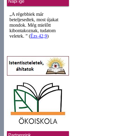
Napi ige
Partnereink