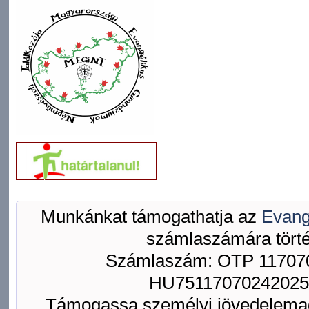
Munkánkat támogathatja az
Evang
számlaszámára törté
Számlaszám: OTP 117070
HU75117070242025
Támogassa személyi jövedelemad