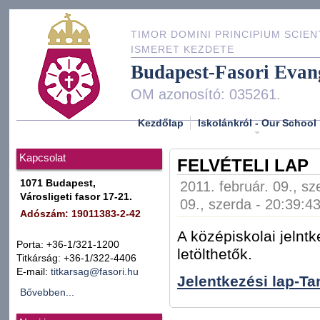
TIMOR DOMINI PRINCIPIUM SCIEN
ISMERET KEZDETE
Budapest-Fasori Evan
OM azonosító: 035261.
Kezdőlap
Iskolánkról - Our School
Kapcsolat
FELVÉTELI LAP
1071 Budapest,
2011. február. 09., sz
Városligeti fasor 17-21.
09., szerda - 20:39:4
Adószám: 19011383-2-42
A középiskolai jeln
Porta: +36-1/321-1200
letölthetők.
Titkárság: +36-1/322-4406
E-mail:
titkarsag@fasori.hu
Jelentkezési lap-Ta
Bővebben...