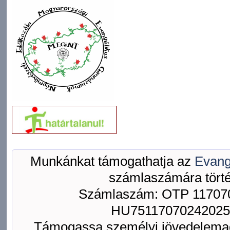
Munkánkat támogathatja az
Evang
számlaszámára törté
Számlaszám: OTP 117070
HU75117070242025
Támogassa személyi jövedelemad