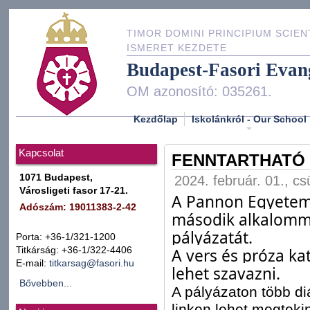
TIMOR DOMINI PRINCIPIUM SCIEN
ISMERET KEZDETE
Budapest-Fasori Evan
OM azonosító: 035261.
Kezdőlap
Iskolánkról - Our School
Kapcsolat
FENNTARTHATÓ 
1071 Budapest,
2024. február. 01., cs
Városligeti fasor 17-21.
A Pannon Egyete
Adószám: 19011383-2-42
második alkalomma
pályázatát.
Porta: +36-1/321-1200
Titkárság: +36-1/322-4406
A vers és próza ka
E-mail:
titkarsag@fasori.hu
lehet szavazni.
Bővebben...
A pályázaton több di
linken lehet megtekin