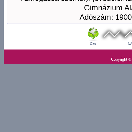
Gimnázium Ala
Adószám: 1900
Öko
NA
Copyright ©