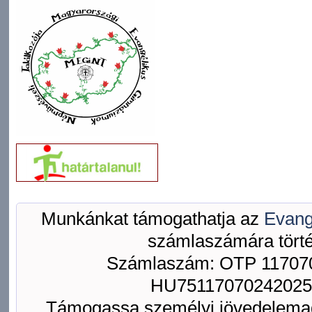
Munkánkat támogathatja az
Evang
számlaszámára törté
Számlaszám: OTP 117070
HU75117070242025
Támogassa személyi jövedelemad