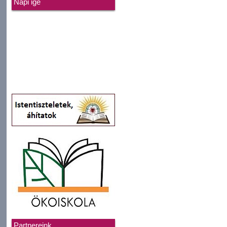
Napi ige
Partnereink