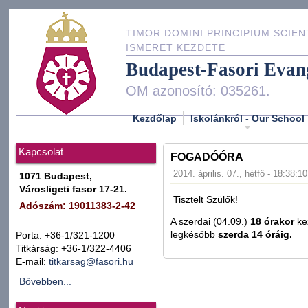
TIMOR DOMINI PRINCIPIUM SCIEN
ISMERET KEZDETE
Budapest-Fasori Evan
OM azonosító: 035261.
Kezdőlap
Iskolánkról - Our School
Kapcsolat
FOGADÓÓRA
2014. április. 07., hétfő - 18:38:10
1071 Budapest,
Városligeti fasor 17-21.
Tisztelt Szülők!
Adószám: 19011383-2-42
A szerdai (04.09.)
18 órakor
kez
legkésőbb
szerda 14 óráig.
Porta: +36-1/321-1200
Titkárság: +36-1/322-4406
E-mail:
titkarsag@fasori.hu
Bővebben...