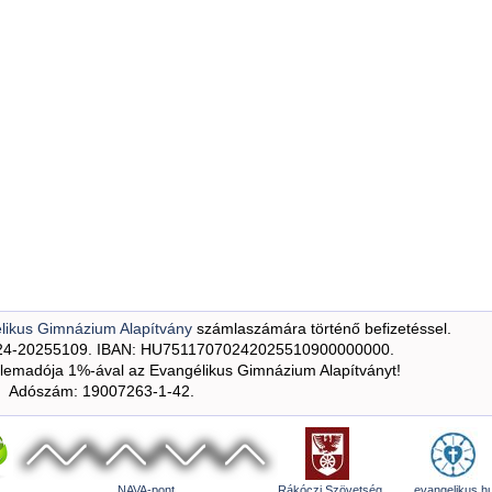
likus Gimnázium Alapítvány
számlaszámára történő befizetéssel.
24-20255109. IBAN: HU75117070242025510900000000.
emadója 1%-ával az Evangélikus Gimnázium Alapítványt!
Adószám: 19007263-1-42.
NAVA-pont
Rákóczi Szövetség
evangelikus.h