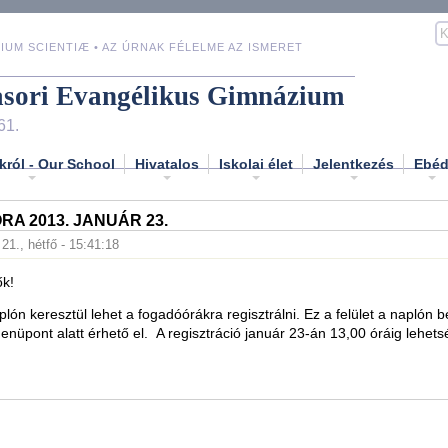
IUM SCIENTIÆ • AZ ÚRNAK FÉLELME AZ ISMERET
asori Evangélikus Gimnázium
61.
król - Our School
Hivatalos
Iskolai élet
Jelentkezés
Ebé
A 2013. JANUÁR 23.
 21., hétfő - 15:41:18
ők!
aplón keresztül lehet a fogadóórákra regisztrálni. Ez a felület a naplón b
nüpont alatt érhető el. A regisztráció január 23-án 13,00 óráig lehets