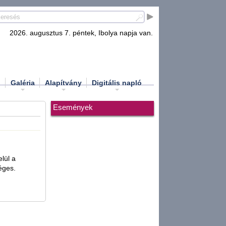
2026. augusztus 7. péntek, Ibolya napja van.
d
Galéria
Alapítvány
Digitális napló
Események
elül a
éges.