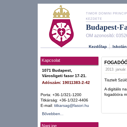
TIMOR DOMINI PRINCIP
KEZDETE
Budapest-F
OM azonosító: 0352
Kezdőlap
Iskolán
Kapcsolat
FOGADÓÓR
2013. január.
1071 Budapest,
Városligeti fasor 17-21.
Tisztelt Szül
Adószám: 19011383-2-42
A digitális n
fogadóóra me
Porta: +36-1/321-1200
Titkárság: +36-1/322-4406
E-mail:
titkarsag@fasori.hu
Bővebben...
Napi ige