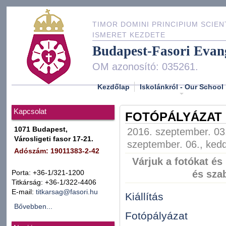
TIMOR DOMINI PRINCIPIUM SCIEN
ISMERET KEZDETE
Budapest-Fasori Evan
OM azonosító: 035261.
Kezdőlap
Iskolánkról - Our School
Kapcsolat
FOTÓPÁLYÁZAT É
1071 Budapest,
2016. szeptember. 03
Városligeti fasor 17-21.
szeptember. 06., kedd
Adószám: 19011383-2-42
Várjuk a fotókat és
és sza
Porta: +36-1/321-1200
Titkárság: +36-1/322-4406
E-mail:
titkarsag@fasori.hu
Kiállítás
Bővebben...
Fotópályázat