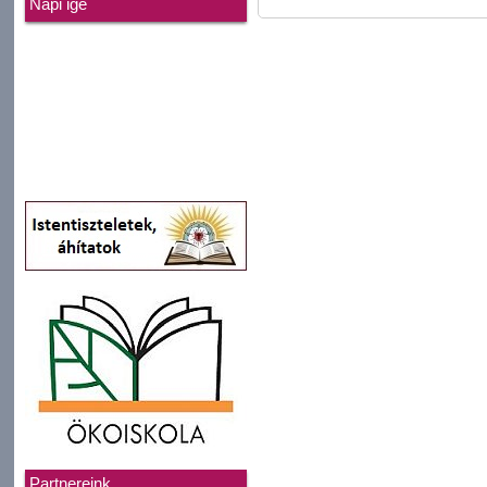
Napi ige
Partnereink