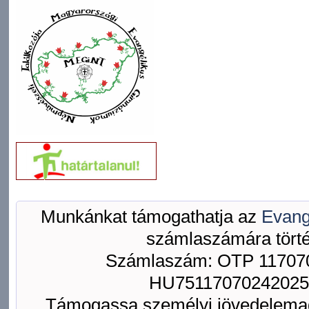
Munkánkat támogathatja az
Evang
számlaszámára törté
Számlaszám: OTP 117070
HU75117070242025
Támogassa személyi jövedelemad