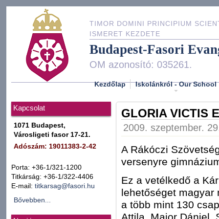
TIMOR DOMINI PRINCIPIUM SCIEN
ISMERET KEZDETE
Budapest-Fasori Evan
OM azonosító: 035261.
Kezdőlap
Iskolánkról - Our School
Kapcsolat
GLORIA VICTIS
1071 Budapest,
2009. szeptember. 29.
Városligeti fasor 17-21.
Adószám: 19011383-2-42
A Rákóczi Szövetség
versenyre gimnáziumu
Porta: +36-1/321-1200
Titkárság: +36-1/322-4406
Ez a vetélkedő a Kár
E-mail:
titkarsag@fasori.hu
lehetőséget magyar 
Bővebben...
a több mint 130 csap
Attila, Major Dániel,