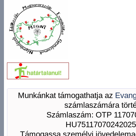
Munkánkat támogathatja az
Evang
számlaszámára törté
Számlaszám: OTP 117070
HU75117070242025
Támogassa személyi jövedelemad