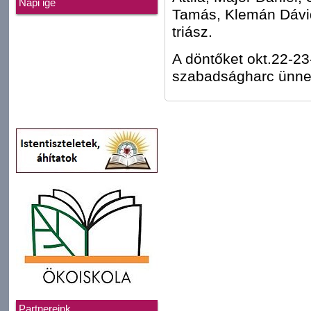
Napi ige
Tamás, Klemán Dávid,
triász.
A döntőket okt.22-23
szabadságharc ünnep
Partnereink