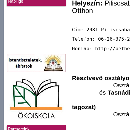
Napi ige
Helyszín:
Piliscsa
Otthon
Cím: 2081 Piliscsaba
Telefon: 06-26-375-2
Honlap: http://bethe
Résztvevő osztályo
Osztá
és
Tasnád
tagozat)
Osztá
Kísérők még 
Szerv
Partnereink