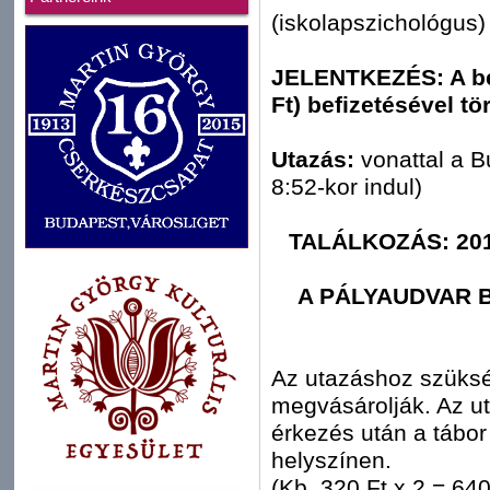
(iskolapszichológus)
JELENTKEZÉS: A bei
Ft) befizetésével tö
Utazás:
vonattal a B
8:52-kor indul)
TALÁLKOZÁS: 201
A PÁLYAUDVAR B
Az utazáshoz szüksé
megvásárolják. Az uta
érkezés után a tábor r
helyszínen.
(Kb. 320 Ft x 2 = 640