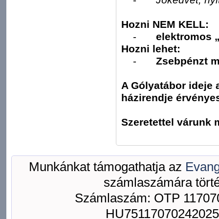
Hozni NEM KELL:
-
elektromos 
Hozni lehet:
-
Zsebpénzt m
A Gólyatábor ideje a
házirendje érvénye
Szeretettel várun
A sze
Munkánkat támogathatja az
Evang
számlaszámára törté
Számlaszám: OTP 117070
HU75117070242025