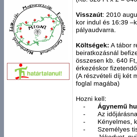
Visszaút
: 2010 augu
kor indul és 16:39 –
pályaudvarra.
Költségek:
A tábor r
beiratkozásnál befiz
összesen kb. 640 Ft, 
érkezéskor fizetendő
(A részvételi díj két
foglal magába)
Hozni kell:
-
Ágynemű huz
-
Az időjárásna
-
Kényelmes, ki
-
Személyes tis
-
Jókedvet, nyi