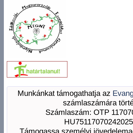
Munkánkat támogathatja az
Evang
számlaszámára törté
Számlaszám: OTP 117070
HU75117070242025
Támogassa személyi jövedelemad