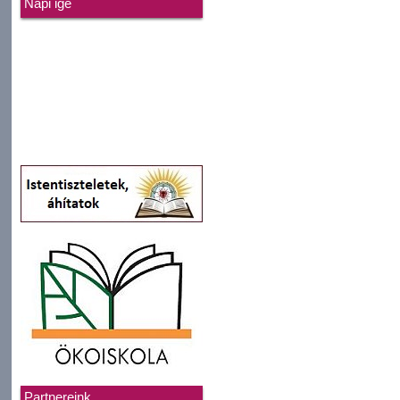
Napi ige
Partnereink