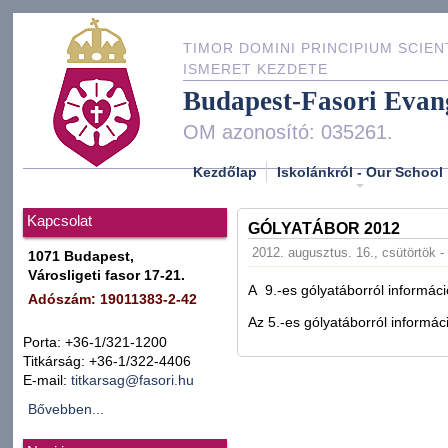
TIMOR DOMINI PRINCIPIUM SCIEN
ISMERET KEZDETE
Budapest-Fasori Evan
OM azonosító: 035261.
Kezdőlap
Iskolánkról - Our School
Kapcsolat
GÓLYATÁBOR 2012
2012. augusztus. 16., csütörtök -
1071 Budapest,
Városligeti fasor 17-21.
A 9.-es gólyatáborról informác
Adószám: 19011383-2-42
Az 5.-es gólyatáborról informá
Porta: +36-1/321-1200
Titkárság: +36-1/322-4406
E-mail:
titkarsag@fasori.hu
Bővebben...