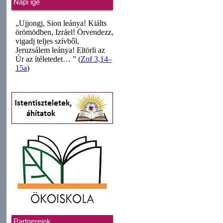
Napi ige
Partnereink