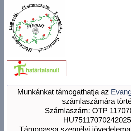
Munkánkat támogathatja az
Evang
számlaszámára törté
Számlaszám: OTP 117070
HU75117070242025
Támogassa személyi jövedelemad