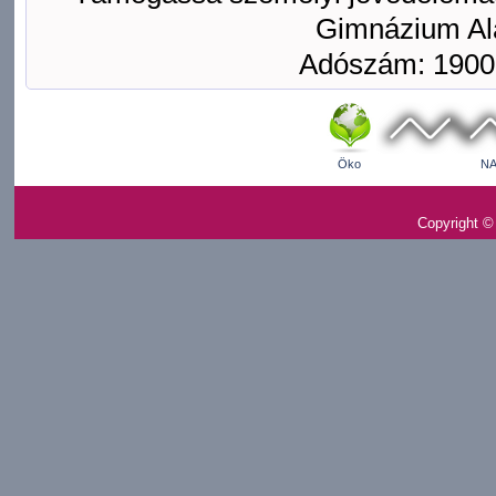
Gimnázium Ala
Adószám: 1900
Öko
NA
Copyright ©