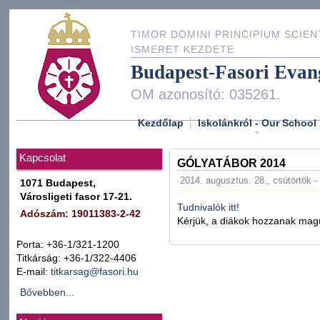
TIMOR DOMINI PRINCIPIUM SCIEN
ISMERET KEZDETE
Budapest-Fasori Evan
OM azonosító: 035261.
Kezdőlap
Iskolánkról - Our School
Kapcsolat
GÓLYATÁBOR 2014
2014. augusztus. 28., csütörtök -
1071 Budapest,
Városligeti fasor 17-21.
Tudnivalók itt!
Adószám: 19011383-2-42
Kérjük, a diákok hozzanak magu
Porta: +36-1/321-1200
Titkárság: +36-1/322-4406
E-mail:
titkarsag@fasori.hu
Bővebben...