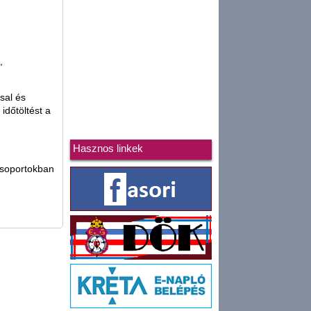
,
sal és
időtöltést a
Hasznos linkek
scsoportokban