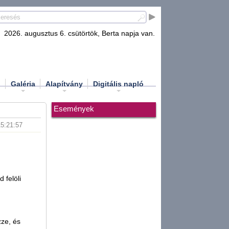
2026. augusztus 6. csütörtök, Berta napja van.
d
Galéria
Alapítvány
Digitális napló
Események
15:21:57
 felöli
zze, és