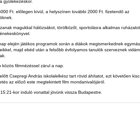
 a gyülekezéskor.
 5000 Ft. előlegen kívül, a helyszínen további 2000 Ft. fizetendő az
köknek.
zanak magukkal hálózsákot, törölközőt, sportolásra alkalmas ruházatot
 énekeskönyvet.
nap elején játékos programok során a diákok megismerkednek egymás
eikkel, majd ebéd után a felsőbb évfolyamos tanulók szerveznek vidám 
ak.
 közös filmnézéssel zárul a nap.
lőtt Csepregi András iskolalelkész tart rövid áhítatot, ezt követően ki
etés az előző este megtekintett film mondanivalójáról.
15:21-kor induló vonattal jövünk vissza Budapestre.