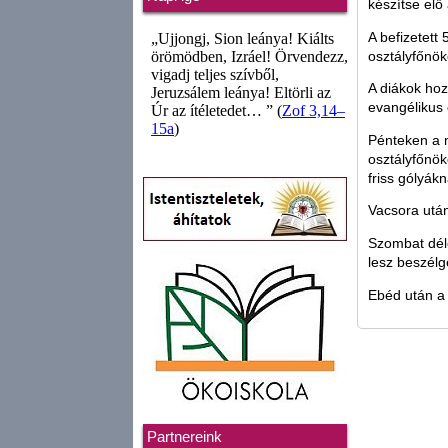
készítse elő
A befizetett
osztályfőnö
A diákok hoz
evangélikus
Pénteken a 
osztályfőnök
friss gólyákn
Vacsora után
Szombat déle
lesz beszélg
Ebéd után a 
Partnereink