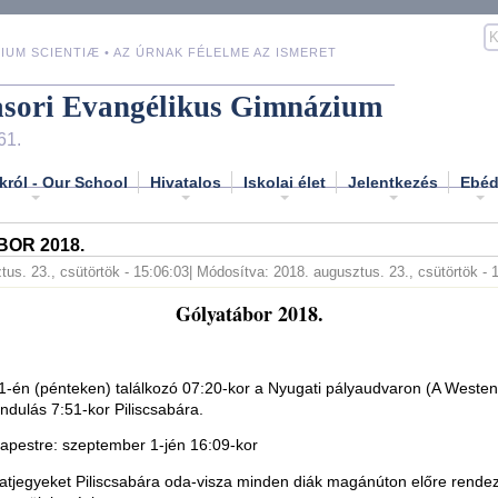
IUM SCIENTIÆ • AZ ÚRNAK FÉLELME AZ ISMERET
asori Evangélikus Gimnázium
61.
król - Our School
Hivatalos
Iskolai élet
Jelentkezés
Ebé
OR 2018.
tus. 23., csütörtök - 15:06:03
| Módosítva: 2018. augusztus. 23., csütörtök - 
Gólyatábor 2018.
-én (pénteken) találkozó 07:20-kor a Nyugati pályaudvaron (A Westend
Indulás 7:51-kor Piliscsabára.
apestre: szeptember 1-jén 16:09-kor
atjegyeket Piliscsabára oda-visza minden diák magánúton előre rende