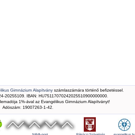
likus Gimnázium Alapítvány
számlaszámára történő befizetéssel.
24-20255109. IBAN: HU75117070242025510900000000.
emadója 1%-ával az Evangélikus Gimnázium Alapítványt!
Adószám: 19007263-1-42.
NAVA-pont
Rákóczi Szövetség
evangelikus.h