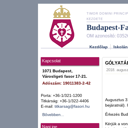
TIMOR DOMINI PRINCIP
KEZDETE
Budapest-F
OM azonosító: 0352
Kezdőlap
Iskolán
Kapcsolat
GÓLYATÁB
2018. augusz
1071 Budapest,
Városligeti fasor 17-21.
Adószám: 19011383-2-42
Porta: +36-1/321-1200
Augusztus 31
Titkárság: +36-1/322-4406
bejáratnál). 
E-mail:
titkarsag@fasori.hu
Érkezés Bud
Bővebben...
Kérjük a von
Napi ige