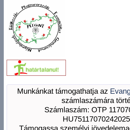
Munkánkat támogathatja az
Evang
számlaszámára törté
Számlaszám: OTP 117070
HU75117070242025
Támogassa személyi jövedelemad