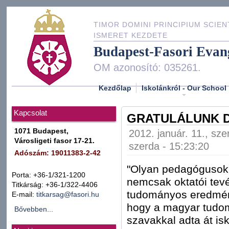
TIMOR DOMINI PRINCIPIUM SCIEN
ISMERET KEZDETE
Budapest-Fasori Evan
OM azonosító: 035261.
Kezdőlap
Iskolánkról - Our School
Kapcsolat
GRATULÁLUNK D
1071 Budapest,
2012. január. 11., sze
Városligeti fasor 17-21.
szerda - 15:23:20
Adószám: 19011383-2-42
"Olyan pedagógusok
Porta: +36-1/321-1200
nemcsak oktatói te
Titkárság: +36-1/322-4406
tudományos eredmény
E-mail:
titkarsag@fasori.hu
hogy a magyar tudom
Bővebben...
szavakkal adta át isk