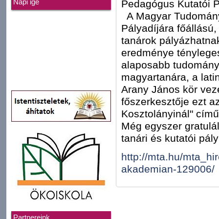
Pedagógus Kutatói P
Napi ige
A Magyar Tudomány
Pályadíjára főállású,
tanárok pályázhatna
eredménye tényleges 
alaposabb tudományo
magyartanára, a lat
Arany János kör veze
főszerkesztője ezt a
Kosztolányinál" című
Még egyszer gratulál
tanári és kutatói pál
http://mta.hu/mta_hi
akademian-129006/
Partnereink