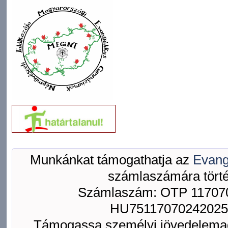
Munkánkat támogathatja az
Evang
számlaszámára törté
Számlaszám: OTP 117070
HU75117070242025
Támogassa személyi jövedelemad