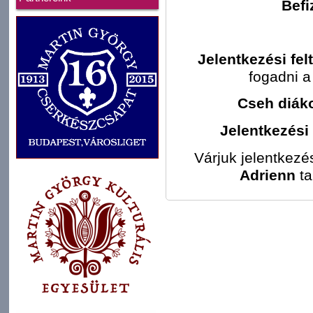
Befi
Jelentkezési felt
fogadni a
Cseh diák
Jelentkezési 
Várjuk jelentkez
Adrienn
ta