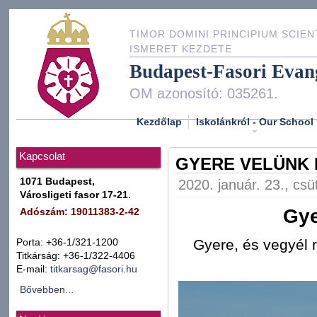
TIMOR DOMINI PRINCIPIUM SCIEN
ISMERET KEZDETE
Budapest-Fasori Evan
OM azonosító: 035261.
Kezdőlap
Iskolánkról - Our School
Kapcsolat
GYERE VELÜNK 
1071 Budapest,
2020. január. 23., csü
Városligeti fasor 17-21.
Gye
Adószám: 19011383-2-42
Gyere, és vegyél 
Porta: +36-1/321-1200
Titkárság: +36-1/322-4406
E-mail:
titkarsag@fasori.hu
Bővebben...