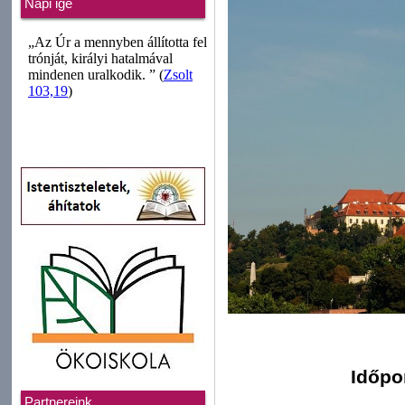
Napi ige
Időpo
Partnereink