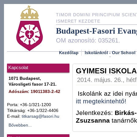
TIMOR DOMINI PRINCIPIUM SCIEN
ISMERET KEZDETE
Budapest-Fasori Evan
OM azonosító: 035261.
Kezdőlap
Iskolánkról - Our School
Kapcsolat
GYIMESI ISKOLA
1071 Budapest,
2014. május. 26., hét
Városligeti fasor 17-21.
Adószám: 19011383-2-42
Iskolánk az idei nyá
itt megtekintehtő!
Porta: +36-1/321-1200
Titkárság: +36-1/322-4406
Jelentkezés:
Birkás
E-mail:
titkarsag@fasori.hu
Zsuzsanna
tanárnők
Bővebben...