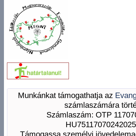
Munkánkat támogathatja az
Evang
számlaszámára törté
Számlaszám: OTP 117070
HU75117070242025
Támogassa személyi jövedelemad