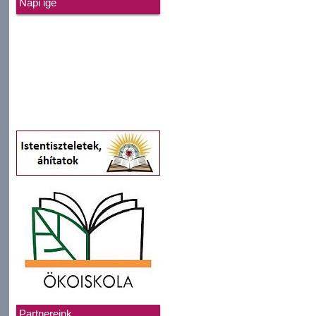
Napi ige
Partnereink