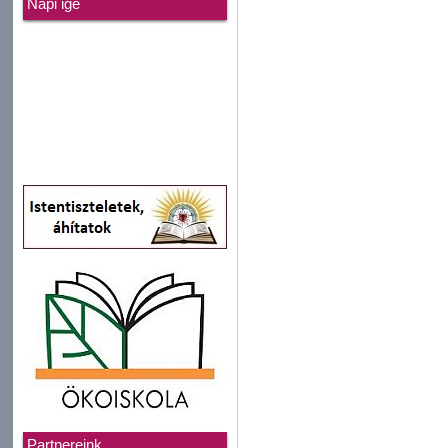
Napi ige
Partnereink