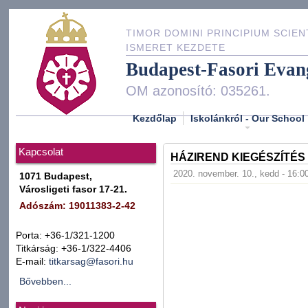
TIMOR DOMINI PRINCIPIUM SCIEN
ISMERET KEZDETE
Budapest-Fasori Evan
OM azonosító: 035261.
Kezdőlap
Iskolánkról - Our School
Kapcsolat
HÁZIREND KIEGÉSZÍTÉS
2020. november. 10., kedd - 16:0
1071 Budapest,
Városligeti fasor 17-21.
Adószám: 19011383-2-42
Porta: +36-1/321-1200
Titkárság: +36-1/322-4406
E-mail:
titkarsag@fasori.hu
Bővebben...