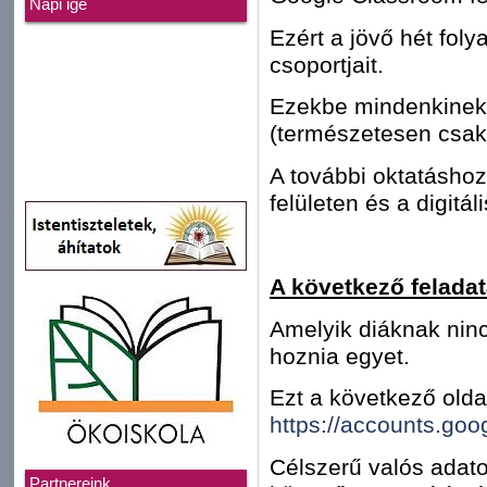
Napi ige
Ezért a jövő hét foly
csoportjait.
Ezekbe mindenkinek 
(természetesen csak 
A további oktatásho
felületen és a digitál
A következő felada
Amelyik diáknak ninc
hoznia egyet.
Ezt a következő olda
https://accounts.go
Célszerű valós adato
Partnereink