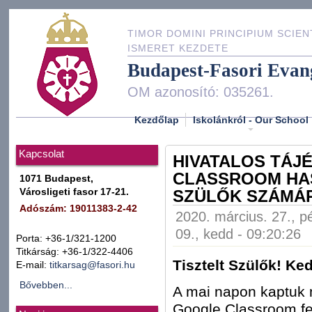
TIMOR DOMINI PRINCIPIUM SCIEN
ISMERET KEZDETE
Budapest-Fasori Evan
OM azonosító: 035261.
Kezdőlap
Iskolánkról - Our School
Kapcsolat
HIVATALOS TÁJ
CLASSROOM HA
1071 Budapest,
Városligeti fasor 17-21.
SZÜLŐK SZÁMÁ
Adószám: 19011383-2-42
2020. március. 27., p
09., kedd - 09:20:26
Porta: +36-1/321-1200
Titkárság: +36-1/322-4406
Tisztelt Szülők! Ke
E-mail:
titkarsag@fasori.hu
Bővebben...
A mai napon kaptuk 
Google Classroom fe