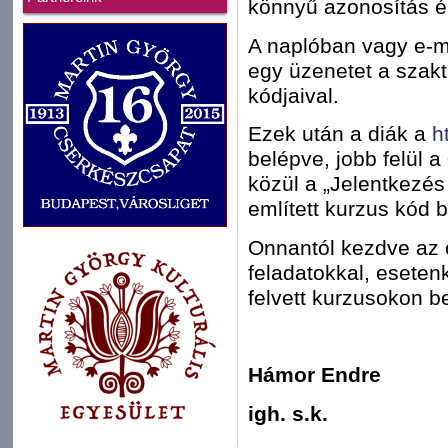
könnyű azonosítás 
A naplóban vagy e-m
egy üzenetet a szakt
kódjaival.
Ezek után a diák a
h
belépve, jobb felül a
közül a „Jelentkezés
említett kurzus kód b
Onnantól kezdve az o
feladatokkal, eseten
felvett kurzusokon be
Hámor Endre
igh. s.k.