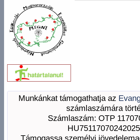
Munkánkat támogathatja az
Evang
számlaszámára törté
Számlaszám: OTP 117070
HU75117070242025
Támogassa személyi jövedelemad