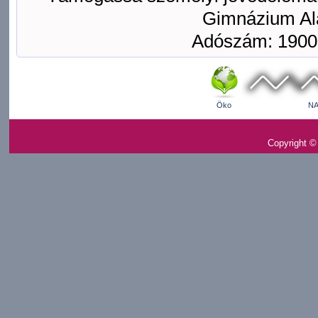
Gimnázium Ala
Adószám: 1900
Öko
NA
Copyright ©