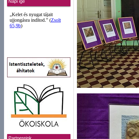
Napi ige
Partnereink