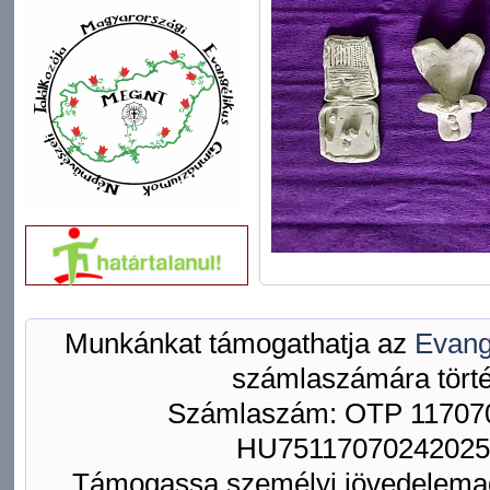
Munkánkat támogathatja az
Evang
számlaszámára törté
Számlaszám: OTP 117070
HU75117070242025
Támogassa személyi jövedelemad