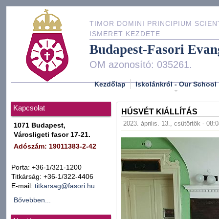
TIMOR DOMINI PRINCIPIUM SCIEN
ISMERET KEZDETE
Budapest-Fasori Evan
OM azonosító: 035261.
Kezdőlap
Iskolánkról - Our School
Kapcsolat
HÚSVÉT KIÁLLÍTÁS
2023. április. 13., csütörtök - 08:
1071 Budapest,
Városligeti fasor 17-21.
Adószám: 19011383-2-42
Porta: +36-1/321-1200
Titkárság: +36-1/322-4406
E-mail:
titkarsag@fasori.hu
Bővebben...