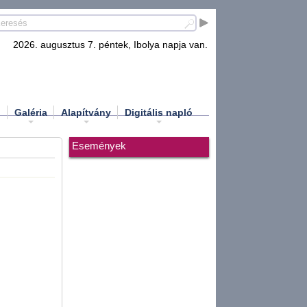
2026. augusztus 7. péntek, Ibolya napja van.
d
Galéria
Alapítvány
Digitális napló
Események