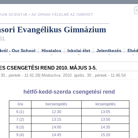
IUM SCIENTIÆ • AZ ÚRNAK FÉLELME AZ ISMERET
asori Evangélikus Gimnázium
61.
król - Our School
Hivatalos
Iskolai élet
Jelentkezés
Ebé
ES CSENGETÉSI REND 2010. MÁJUS 3-5.
. 30., péntek - 11:41:28
| Módosítva: 2010. április. 30., péntek - 11:46:54
hétfő-kedd-szerda csengetési rend
óra
becsengetés
kicsengetés
6.(1)
12:30
13:05
7.(2)
13:15
13:50
8.(3)
14:00
14:35
9.(4)
14:45
15:20