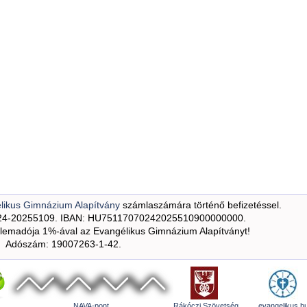
likus Gimnázium Alapítvány
számlaszámára történő befizetéssel.
24-20255109. IBAN: HU75117070242025510900000000.
emadója 1%-ával az Evangélikus Gimnázium Alapítványt!
Adószám: 19007263-1-42.
NAVA-pont
Rákóczi Szövetség
evangelikus.h