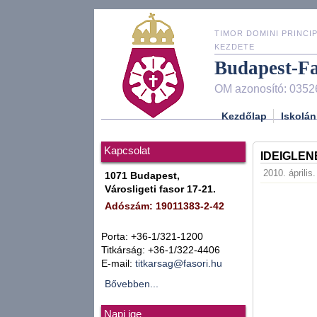
TIMOR DOMINI PRINCIP
KEZDETE
Budapest-F
OM azonosító: 0352
Kezdőlap
Iskolán
Kapcsolat
IDEIGLEN
2010. április
1071 Budapest,
Városligeti fasor 17-21.
Adószám: 19011383-2-42
Porta: +36-1/321-1200
Titkárság: +36-1/322-4406
E-mail:
titkarsag@fasori.hu
Bővebben...
Napi ige