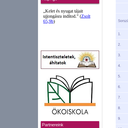
Sorsz
1.
2.
3.
4.
5.
6.
7.
8.
9.
Partnereink