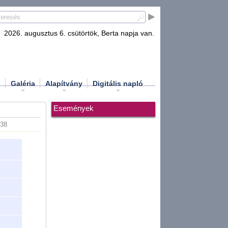
2026. augusztus 6. csütörtök, Berta napja van.
d
Galéria
Alapítvány
Digitális napló
Események
:38