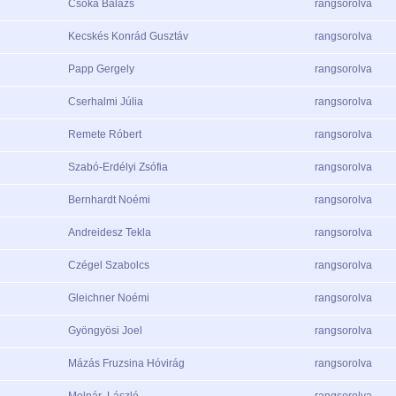
Csóka Balázs
rangsorolva
Kecskés Konrád Gusztáv
rangsorolva
Papp Gergely
rangsorolva
Cserhalmi Júlia
rangsorolva
Remete Róbert
rangsorolva
Szabó-Erdélyi Zsófia
rangsorolva
Bernhardt Noémi
rangsorolva
Andreidesz Tekla
rangsorolva
Czégel Szabolcs
rangsorolva
Gleichner Noémi
rangsorolva
Gyöngyösi Joel
rangsorolva
Mázás Fruzsina Hóvirág
rangsorolva
Molnár
László
rangsorolva