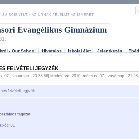
IUM SCIENTIÆ • AZ ÚRNAK FÉLELME AZ ISMERET
asori Evangélikus Gimnázium
61.
król - Our School
Hivatalos
Iskolai élet
Jelentkezés
Ebé
ES FELVÉTELI JEGYZÉK
s. 07., vasárnap - 20:38:56
| Módosítva: 2010. március. 07., vasárnap - 21:28
enes felvételi jegyzék
osztályos tagozat
atkód: 01