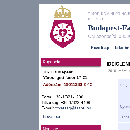
TIMOR DOMINI PRINCIP
KEZDETE
Budapest-F
OM azonosító: 0352
Kezdőlap
Iskolán
Kapcsolat
IDEIGLEN
2010. márciu
1071 Budapest,
Városligeti fasor 17-21.
Adószám: 19011383-2-42
Ideigl
Porta: +36-1/321-1200
Titkárság: +36-1/322-4406
Nyolc
E-mail:
titkarsag@fasori.hu
Bővebben...
Tagoz
Napi ige