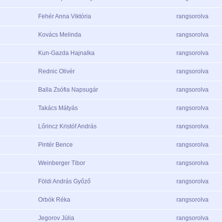
Fehér Anna Viktória
rangsorolva
Kovács Melinda
rangsorolva
Kun-Gazda Hajnalka
rangsorolva
Rednic Olivér
rangsorolva
Balla Zsófia Napsugár
rangsorolva
Takács Mátyás
rangsorolva
Lőrincz Kristóf András
rangsorolva
Pintér Bence
rangsorolva
Weinberger Tibor
rangsorolva
Földi András Győző
rangsorolva
Orbók Réka
rangsorolva
Jegorov Júlia
rangsorolva