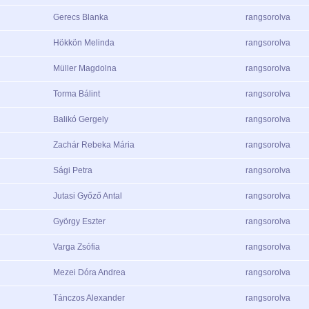
Gerecs Blanka
rangsorolva
Hökkön Melinda
rangsorolva
Müller Magdolna
rangsorolva
Torma Bálint
rangsorolva
Balikó Gergely
rangsorolva
Zachár Rebeka Mária
rangsorolva
Sági Petra
rangsorolva
Jutasi Győző Antal
rangsorolva
György Eszter
rangsorolva
Varga Zsófia
rangsorolva
Mezei Dóra Andrea
rangsorolva
Tánczos Alexander
rangsorolva