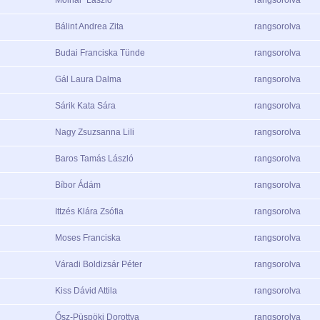
Bálint Andrea Zita
rangsorolva
Budai Franciska Tünde
rangsorolva
Gál Laura Dalma
rangsorolva
Sárik Kata Sára
rangsorolva
Nagy Zsuzsanna Lili
rangsorolva
Baros Tamás László
rangsorolva
Bíbor Ádám
rangsorolva
Ittzés Klára Zsófia
rangsorolva
Moses Franciska
rangsorolva
Váradi Boldizsár Péter
rangsorolva
Kiss Dávid Attila
rangsorolva
Ősz-Püspöki Dorottya
rangsorolva