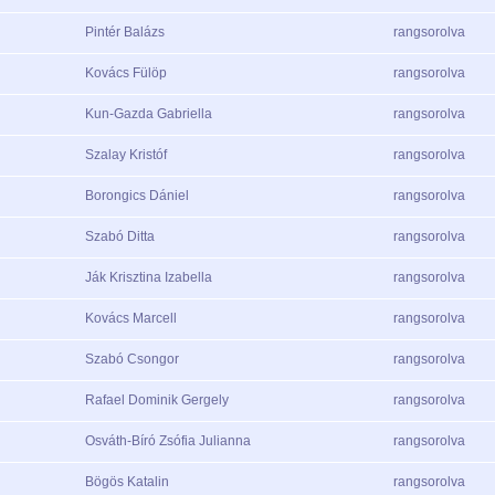
Pintér Balázs
rangsorolva
Kovács Fülöp
rangsorolva
Kun-Gazda Gabriella
rangsorolva
Szalay Kristóf
rangsorolva
Borongics Dániel
rangsorolva
Szabó Ditta
rangsorolva
Ják Krisztina Izabella
rangsorolva
Kovács Marcell
rangsorolva
Szabó Csongor
rangsorolva
Rafael Dominik Gergely
rangsorolva
Osváth-Bíró Zsófia Julianna
rangsorolva
Bögös Katalin
rangsorolva