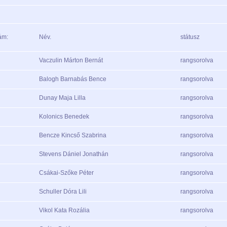
ám:
Név.
státusz
Vaczulin Márton Bernát
rangsorolva
Balogh Barnabás Bence
rangsorolva
Dunay Maja Lilla
rangsorolva
Kolonics Benedek
rangsorolva
Bencze Kincső Szabrina
rangsorolva
Stevens Dániel Jonathán
rangsorolva
Csákai-Szőke Péter
rangsorolva
Schuller Dóra Lili
rangsorolva
Vikol Kata Rozália
rangsorolva