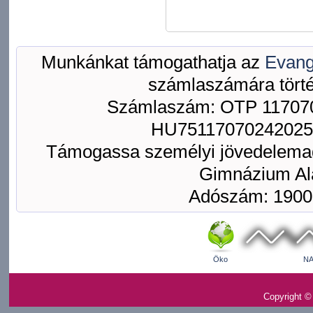
Munkánkat támogathatja az
Evang
számlaszámára törté
Számlaszám: OTP 117070
HU75117070242025
Támogassa személyi jövedelemad
Gimnázium Ala
Adószám: 1900
Öko
NA
Copyright ©