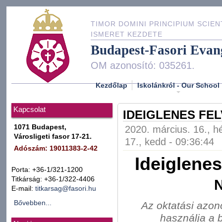
TIMOR DOMINI PRINCIPIUM SCIEN
ISMERET KEZDETE
Budapest-Fasori Evan
OM azonosító: 035261.
Kezdőlap
Iskolánkról - Our School
Kapcsolat
IDEIGLENES FEL
1071 Budapest,
2020. március. 16., hé
Városligeti fasor 17-21.
17., kedd - 09:36:44
Adószám: 19011383-2-42
Ideiglenes
Porta: +36-1/321-1200
Titkárság: +36-1/322-4406
E-mail:
titkarsag@fasori.hu
Bővebben...
Az oktatási azo
használja a 