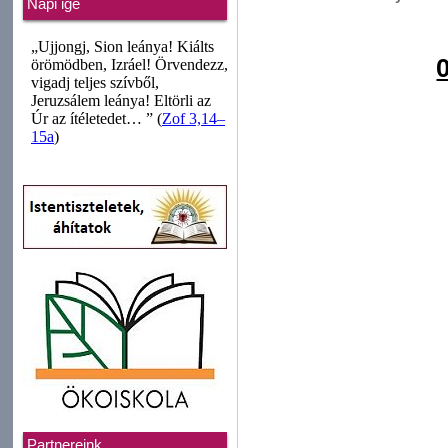
Napi ige
Partnereink