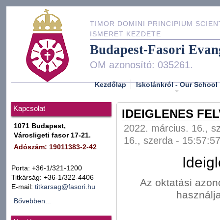
TIMOR DOMINI PRINCIPIUM SCIEN
ISMERET KEZDETE
Budapest-Fasori Evan
OM azonosító: 035261.
Kezdőlap
Iskolánkról - Our School
Kapcsolat
IDEIGLENES FEL
1071 Budapest,
2022. március. 16., s
Városligeti fasor 17-21.
16., szerda - 15:57:5
Adószám: 19011383-2-42
Ideig
Porta: +36-1/321-1200
Titkárság: +36-1/322-4406
Az oktatási azo
E-mail:
titkarsag@fasori.hu
használj
Bővebben...