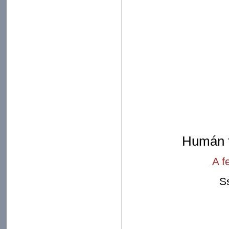
Humán t
A f
S