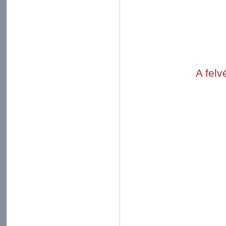
A felv