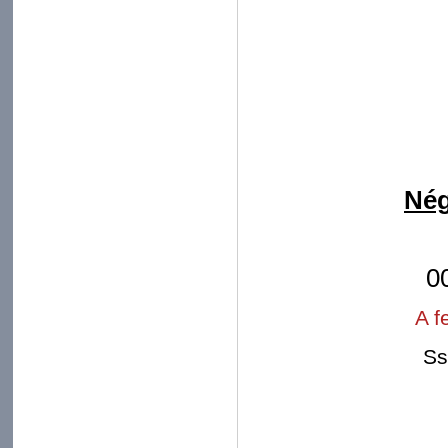
Nég
0
A f
Ss