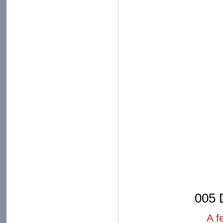
005 D
A f