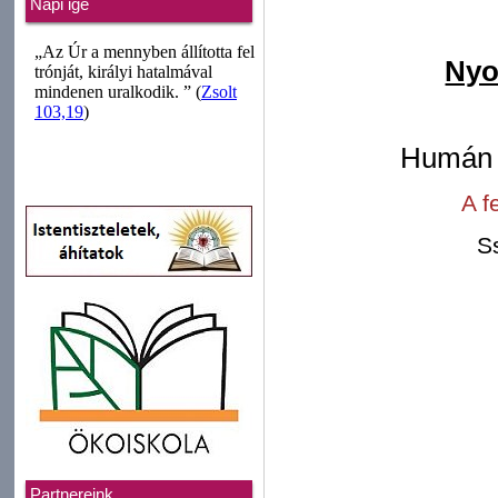
Napi ige
Nyo
Humán t
A f
S
Partnereink