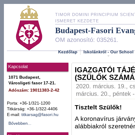
TIMOR DOMINI PRINCIPIUM SCIEN
ISMERET KEZDETE
Budapest-Fasori Evan
OM azonosító: 035261.
Kezdőlap
Iskolánkról - Our School
Kapcsolat
IGAZGATÓI TÁJ
(SZÜLŐK SZÁMÁ
1071 Budapest,
Városligeti fasor 17-21.
2020. március. 19., c
Adószám: 19011383-2-42
március. 20., péntek 
Porta: +36-1/321-1200
Tisztelt Szülők!
Titkárság: +36-1/322-4406
E-mail:
titkarsag@fasori.hu
A koronavírus járvány
Bővebben...
alábbiakról szeretné