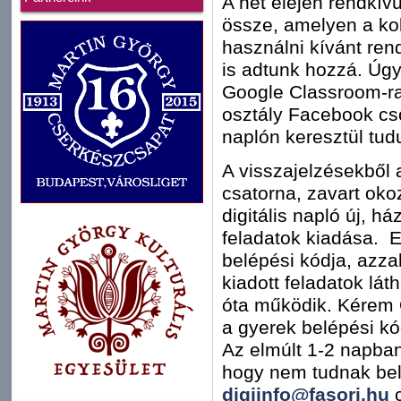
A hét elején rendkívü
össze, amelyen a kol
használni kívánt re
is adtunk hozzá. Úgy
Google Classroom-ra
osztály Facebook csop
naplón keresztül tud
A visszajelzésekből 
csatorna, zavart oko
digitális napló új, há
feladatok kiadása. 
belépési kódja, azzal
kiadott feladatok lát
óta működik. Kérem 
a gyerek belépési kó
Az elmúlt 1-2 napban 
hogy nem tudnak bel
digiinfo@fasori.hu
c