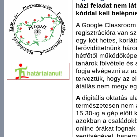
házi feladat nem lá
kóddal kell belépnie
A Google Classroom t
regisztrációra van s
egy-két hetes, korlát
lerövidíttetnünk háro
hétfőtől működőképes
tanárok fölvétele és
fogja elvégezni az a
terveztük, hogy az e
átállás nem megy egy
A
digitális oktatás a
természetesen nem az
15.30-ig a gép előtt 
azokban a családokb
online órákat fognak
segítségével, hanem 