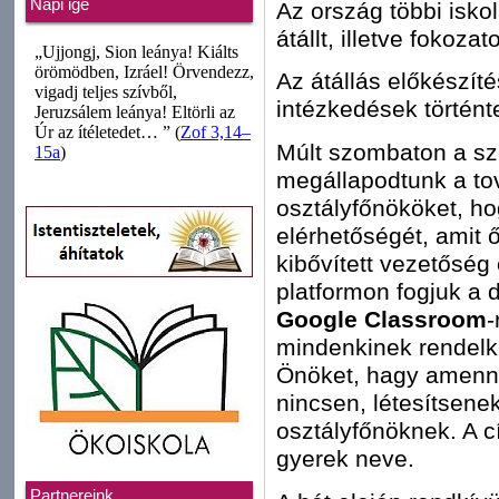
Napi ige
Az ország többi isko
átállt, illetve fokozat
Az átállás előkészít
intézkedések történt
Múlt szombaton a sz
megállapodtunk a tov
osztályfőnököket, ho
elérhetőségét, amit 
kibővített vezetőség 
platformon fogjuk a di
Google Classroom
-
mindenkinek rendelk
Önöket, hagy amenny
nincsen, létesítsenek
osztályfőnöknek. A
gyerek neve.
Partnereink