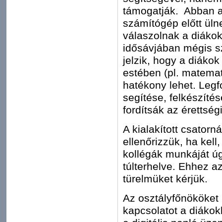
támogatják. Abban a
számítógép előtt üln
válaszolnak a diákok
idősávjában mégis sz
jelzik, hogy a diákok
estében (pl. matema
hatékony lehet. Legf
segítése, felkészíté
fordítsák az érettség
A kialakított csato
ellenőrizzük, ha kell
kollégák munkáját ú
túlterhelve. Ehhez a
türelmüket kérjük.
Az osztályfőnököket 
kapcsolatot a diákok