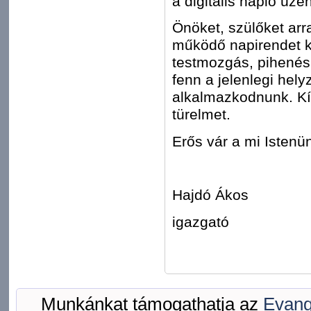
a digitális napló üze
Önöket, szülőket arr
működő napirendet ki
testmozgás, pihenés,
fenn a jelenlegi hely
alkalmazkodnunk. Kí
türelmet.
Erős vár a mi Istenü
Hajdó Ákos
igazgató
Munkánkat támogathatja az
Evang