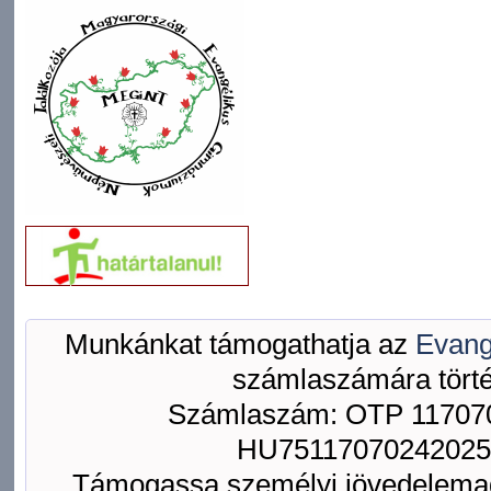
Munkánkat támogathatja az
Evang
számlaszámára törté
Számlaszám: OTP 117070
HU75117070242025
Támogassa személyi jövedelemad