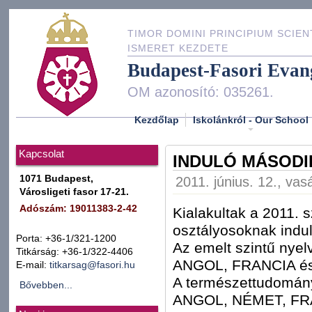
TIMOR DOMINI PRINCIPIUM SCIEN
ISMERET KEZDETE
Budapest-Fasori Evan
OM azonosító: 035261.
Kezdőlap
Iskolánkról - Our School
Kapcsolat
INDULÓ MÁSODI
1071 Budapest,
2011. június. 12., vas
Városligeti fasor 17-21.
Adószám: 19011383-2-42
Kialakultak a 2011. 
osztályosoknak indul
Porta: +36-1/321-1200
Az emelt szintű nyel
Titkárság: +36-1/322-4406
ANGOL, FRANCIA és
E-mail:
titkarsag@fasori.hu
A természettudomány
Bővebben...
ANGOL, NÉMET, FR