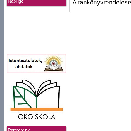
A tankönyvrendelése
Napi ige
Partnereink