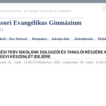
IUM SCIENTIÆ • AZ ÚRNAK FÉLELME AZ ISMERET
asori Evangélikus Gimnázium
61.
król - Our School
Hivatalos
Iskolai élet
Jelentkezés
Ebé
ÉSI TERV ISKOLÁNK DOLGOZÓI ÉS TANULÓI RÉSZÉRE 
ÜGYI KÉSZENLÉT IDEJÉRE
mber. 01., kedd - 14:09:57
| Módosítva: 2020. szeptember. 08., kedd - 14:53: