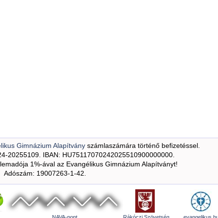
likus Gimnázium Alapítvány
számlaszámára történő befizetéssel.
24-20255109. IBAN: HU75117070242025510900000000.
emadója 1%-ával az Evangélikus Gimnázium Alapítványt!
Adószám: 19007263-1-42.
NAVA-pont
Rákóczi Szövetség
evangelikus.h