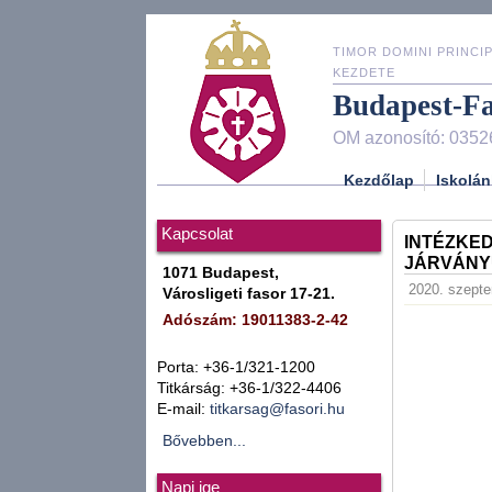
TIMOR DOMINI PRINCIP
KEZDETE
Budapest-F
OM azonosító: 0352
Kezdőlap
Iskolán
Kapcsolat
INTÉZKED
JÁRVÁNY
1071 Budapest,
2020. szepte
Városligeti fasor 17-21.
Adószám: 19011383-2-42
Porta: +36-1/321-1200
Titkárság: +36-1/322-4406
E-mail:
titkarsag@fasori.hu
Bővebben...
Napi ige