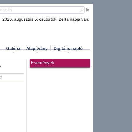
2026. augusztus 6. csütörtök, Berta napja van.
d
Galéria
Alapítvány
Digitális napló
Események
A
42