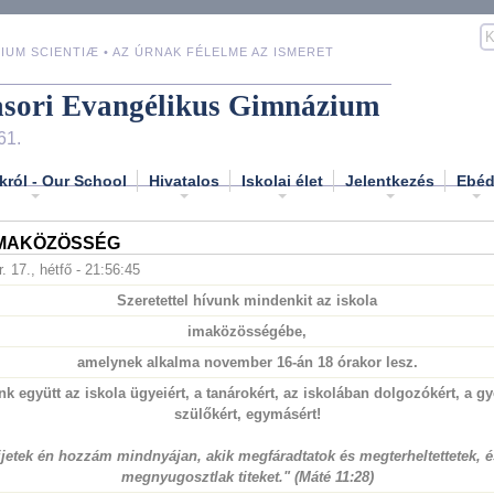
IUM SCIENTIÆ • AZ ÚRNAK FÉLELME AZ ISMERET
asori Evangélikus Gimnázium
61.
król - Our School
Hivatalos
Iskolai élet
Jelentkezés
Ebé
IMAKÖZÖSSÉG
. 17., hétfő - 21:56:45
Szeretettel hívunk mindenkit az iskola
imaközösségébe,
amelynek alkalma
november 16-án 18 órakor
lesz.
 együtt az iskola ügyeiért, a tanárokért, az iskolában dolgozókért, a gy
szülőkért, egymásért!
jjetek én hozzám mindnyájan, akik megfáradtatok és megterheltettetek, é
megnyugosztlak titeket." (Máté 11:28)