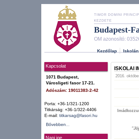
TIMOR DOMINI PRINCIP
KEZDETE
Budapest-F
OM azonosító: 0352
Kezdőlap
Iskolán
Kapcsolat
ISKOLAI 
2016. október
1071 Budapest,
Városligeti fasor 17-21.
Adószám: 19011383-2-42
Porta: +36-1/321-1200
Titkárság: +36-1/322-4406
Imádkozzunk
E-mail:
titkarsag@fasori.hu
Bővebben...
"Jö
Napi ige