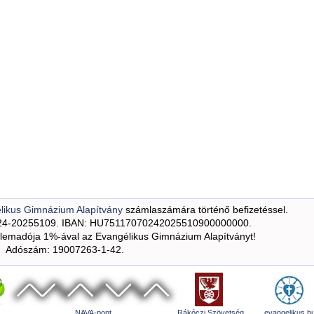
likus Gimnázium Alapítvány
számlaszámára történő befizetéssel.
24-20255109. IBAN: HU75117070242025510900000000.
emadója 1%-ával az Evangélikus Gimnázium Alapítványt!
Adószám: 19007263-1-42.
NAVA-pont
Rákóczi Szövetség
evangelikus.h