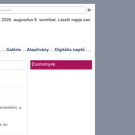
2026. augusztus 8. szombat, László napja van.
d
Galéria
Alapítvány
Digitális napló
Események
erekekért, a
s én